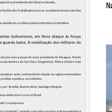
special os presidentes da Câmara e Senado..
Partido dos Trabalhadores e o ex- presidente foram e são fieis
s atenderam a ordens e planos extremos e à tentativa
ntes bolivarianos, em feroz ataque às forças
de guarda baixa. A mobilização dos militares do
cial pois marca posse do novo presidente do Paraguai, Marito
 da América do Sul; Macri (Argentina), Piñera (Chile) e Iván
e a qualquer ação continental em relação ao regime venezuelano
militar e política, na Colômbia
 por: Brasília, Buenos Aires, Santiago e Bogotá.
sso eleitoral em curso no Brasil.
ate” e na imprensa.
rra Irregular), jogando com toda a sua força de propaganda e