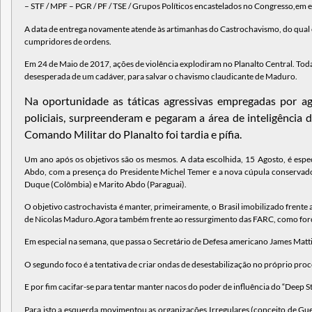
– STF / MPF – PGR / PF / TSE / Grupos Políticos encastelados no Congresso,em e
A data de entrega novamente atende às artimanhas do Castrochavismo, do qual o 
cumpridores de ordens.
Em 24 de Maio de 2017, ações de violência explodiram no Planalto Central. Toda
desesperada de um cadáver, para salvar o chavismo claudicante de Maduro.
Na oportunidade as táticas agressivas empregadas por age
policiais, surpreenderam e pegaram a área de inteligência 
Comando Militar do Planalto foi tardia e pífia.
Um ano após os objetivos são os mesmos. A data escolhida, 15 Agosto, é espe
Abdo, com a presença do Presidente Michel Temer e a nova cúpula conservadora
Duque (Colômbia) e Marito Abdo (Paraguai).
O objetivo castrochavista é manter, primeiramente, o Brasil imobilizado frent
de Nicolas Maduro.Agora também frente ao ressurgimento das FARC, como força 
Em especial na semana, que passa o Secretário de Defesa americano James Mattis,
O segundo foco é a tentativa de criar ondas de desestabilização no próprio proce
E por fim cacifar-se para tentar manter nacos do poder de influência do “Deep St
Para isto a esquerda movimentou as organizações Irregulares (conceito de Gue