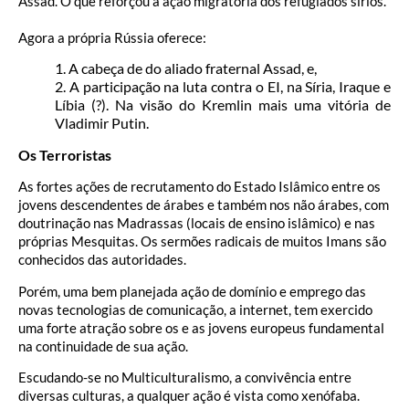
Assad. O que reforçou a ação migratória dos refugiados sírios.
Agora a própria Rússia oferece:
1. A cabeça de do aliado fraternal Assad, e,
2. A participação na luta contra o EI, na Síria, Iraque e
Líbia (?). Na visão do Kremlin mais uma vitória de
Vladimir Putin.
Os Terroristas
As fortes ações de recrutamento do Estado Islâmico entre os
jovens descendentes de árabes e também nos não árabes, com
doutrinação nas Madrassas (locais de ensino islâmico) e nas
próprias Mesquitas. Os sermões radicais de muitos Imans são
conhecidos das autoridades.
Porém, uma bem planejada ação de domínio e emprego das
novas tecnologias de comunicação, a internet, tem exercido
uma forte atração sobre os e as jovens europeus fundamental
na continuidade de sua ação.
Escudando-se no Multiculturalismo, a convivência entre
diversas culturas, a qualquer ação é vista como xenófaba.