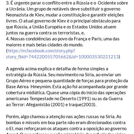
3. É urgente parar o conflito entre a Rússia e o Ocidente sobre
a Ucrânia. Um grupo de notáveis deve substituir o governo
Neonazista de Kiev, mudar a constituição e garantir eleições
livres.
O atual governo de Kiev é o principal obstáculo para
que Rússia, a União Européia e os Estados Unidos atuem
juntos na guerra contra os terroristas, e,
4. Nossas condolências ao povo da França e Paris, uma das
maiores e mais belas cidades do mundo.
(
https://m.facebook.com/story.php?
story_fbid=744220055705662&id=100003530221213
)
A agenda acima explica e detalha de forma simples a
estratégia da Rússia. Seu movimento na Síria, ao enviar um
Grupo Aéreo e pequena quantidade de forças para proteção da
Base Aérea Hmeymim. Esta ação foi acompanhada por grande
cobertura midiática. Quase uma cópia do início das operações
americanas Tempestade no Deserto (1991) ou as da Guerra
ao Terror: Afeganistão (2001) e Iraque(2003).
Porém, algo chamou a atenção nas ações russas na Síria. As
bombas e mísseis em boa parte não eram direcionados contra
o EI, mas reforçaram os ataques contra a oposição ao governo