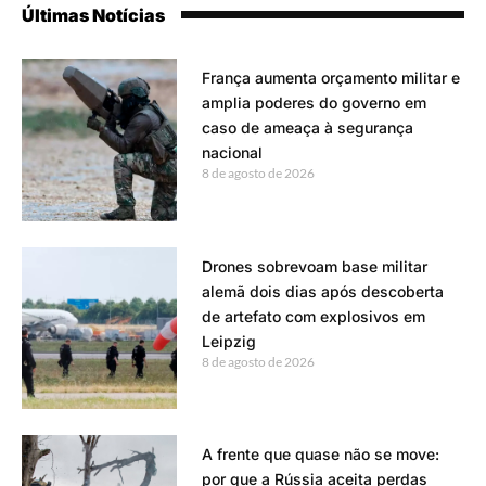
Últimas Notícias
França aumenta orçamento militar e
amplia poderes do governo em
caso de ameaça à segurança
nacional
8 de agosto de 2026
Drones sobrevoam base militar
alemã dois dias após descoberta
de artefato com explosivos em
Leipzig
8 de agosto de 2026
A frente que quase não se move:
por que a Rússia aceita perdas