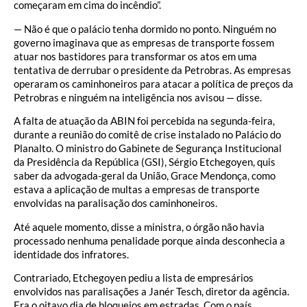
começaram em cima do incêndio”.
— Não é que o palácio tenha dormido no ponto. Ninguém no
governo imaginava que as empresas de transporte fossem
atuar nos bastidores para transformar os atos em uma
tentativa de derrubar o presidente da Petrobras. As empresas
operaram os caminhoneiros para atacar a política de preços da
Petrobras e ninguém na inteligência nos avisou — disse.
A falta de atuação da ABIN foi percebida na segunda-feira,
durante a reunião do comitê de crise instalado no Palácio do
Planalto. O ministro do Gabinete de Segurança Institucional
da Presidência da República (GSI), Sérgio Etchegoyen, quis
saber da advogada-geral da União, Grace Mendonça, como
estava a aplicação de multas a empresas de transporte
envolvidas na paralisação dos caminhoneiros.
Até aquele momento, disse a ministra, o órgão não havia
processado nenhuma penalidade porque ainda desconhecia a
identidade dos infratores.
Contrariado, Etchegoyen pediu a lista de empresários
envolvidos nas paralisações a Janér Tesch, diretor da agência.
Era o oitavo dia de bloqueios em estradas. Com o país