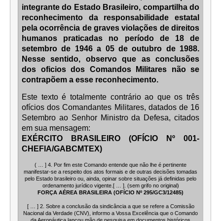
integrante do Estado Brasileiro, compartilha do
reconhecimento da responsabilidade estatal
pela ocorrência de graves violações de direitos
humanos praticadas no período de 18 de
setembro de 1946 a 05 de outubro de 1988.
Nesse sentido, observo que as conclusões
dos oficios dos Comandos Militares não se
contrapõem a esse reconhecimento.
Este texto é totalmente contrário ao que os três
ofícios dos Comandantes Militares, datados de 16
Setembro ao Senhor Ministro da Defesa, citados
em sua mensagem:
EXÉRCITO BRASILEIRO (OFÍCIO Nº 001-
CHEFIA/GABCMTEX)
( … ] 4. Por fim este Comando entende que não lhe é pertinente
manifestar-se a respeito dos atos formais e de outras decisões tomadas
pelo Estado brasileiro ou, ainda, opinar sobre situações já definidas pelo
ordenamento jurídico vigente.[ … ]. (sem grifo no original)
FORÇA AÉREA BRASILEIRA (OFÍCIO Nº 295/GC3/12485)
[ … ] 2. Sobre a conclusão da sindicância a que se refere a Comissão
Nacional da Verdade (CNV), informo a Vossa Excelência que o Comando
da Aeronáutica lançou mão de pesquisa em documentos históricos