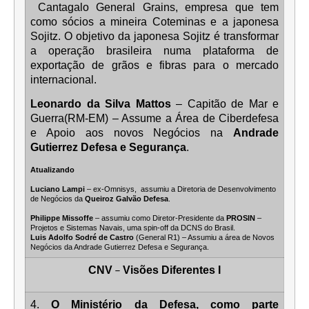
Cantagalo General Grains, empresa que tem
como sócios a mineira Coteminas e a japonesa
Sojitz. O objetivo da japonesa Sojitz é transformar
a operação brasileira numa plataforma de
exportação de grãos e fibras para o mercado
internacional.
Leonardo da Silva Mattos
– Capitão de Mar e
Guerra(RM-EM) – Assume a Área de Ciberdefesa
e Apoio aos novos Negócios na
Andrade
Gutierrez Defesa e Segurança
.
Atualizando
Luciano Lampi
– ex-Omnisys, assumiu a Diretoria de Desenvolvimento
de Negócios da
Queiroz Galvão Defesa
.
Philippe Missoffe
– assumiu como Diretor-Presidente da
PROSIN
–
Projetos e Sistemas Navais, uma spin-off da DCNS do Brasil.
Luis Adolfo Sodré de Castro
(General R1) – Assumiu a área de Novos
Negócios da Andrade Gutierrez Defesa e Segurança.
–
CNV
Visões Diferentes I
4.
O Ministério da Defesa, como parte