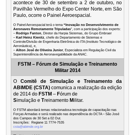
acontece de 30 de setembro a 2 de outubro, no
Pavilhão Vermelho do Expo Center Norte, em São
Paulo, ocorre o Painel Aeroespacial.
O Painel Aeroespacial terá o tema
“Inovação no Desenvolvimento de
Aeronaves Remotamente Tripuladas
”, com a participação dos experts:
–
Rodrigo Fanton
, Diretor da Harpia Sistemas, do Grupo Embraer
–
Karl Heinz Kienitz
, chefe do Departamento de Sistemas e
Controle/Divisão de Engenharia Eletrônica do ITA (Instituto Tecnológico de
Aeronáutica), e,
–
Ailton José de Oliveira Junior
, Especialista em Regulação Civil da
Superintendência de Aeronavegabilidade da ANAC.
FSTM – Fórum de Simulação e Treinamento
Militar 2014
O
Comitê de Simulação e Treinamento da
ABIMDE (CSTA)
comunica a realização da edição
de 2014 do
FSTM
–
F
órum de
S
imulação e
T
reinamento
M
ilitar.
O FSTM abordará temas relacionadosa tecnologia de capacitação nas
Forças Armadas e será realizado nas dependência do DCTA – São José
dos Campos de 30 Set a 02 Out.
Inscrições: Regiane 11 7774-7535
csta@abimde.org.br