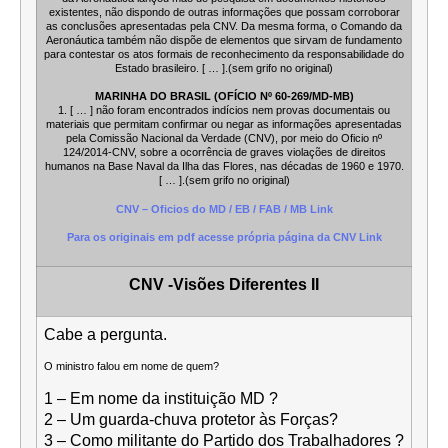
existentes, não dispondo de outras informações que possam corroborar
as conclusões apresentadas pela CNV. Da mesma forma, o Comando da
Aeronáutica também não dispõe de elementos que sirvam de fundamento
para contestar os atos formais de reconhecimento da responsabilidade do
Estado brasileiro. [ … ].(sem grifo no original)
MARINHA DO BRASIL (OFÍCIO Nº 60-269/MD-MB)
1. [ … ] não foram encontrados indícios nem provas documentais ou
materiais que permitam confirmar ou negar as informações apresentadas
pela Comissão Nacional da Verdade (CNV), por meio do Oficio nº
124/2014-CNV, sobre a ocorrência de graves violações de direitos
humanos na Base Naval da Ilha das Flores, nas décadas de 1960 e 1970.
[ … ].(sem grifo no original)
CNV – Oficios do MD / EB / FAB / MB Link
Para os originais em pdf acesse própria página da CNV Link
CNV -Visões Diferentes II
Cabe a pergunta.
O ministro falou em nome de quem?
1 – Em nome da instituição MD ?
2 – Um guarda-chuva protetor às Forças?
3 – Como militante do Partido dos Trabalhadores ?