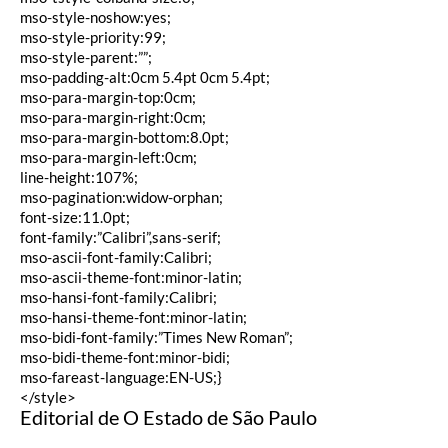
mso-style-noshow:yes;
mso-style-priority:99;
mso-style-parent:””;
mso-padding-alt:0cm 5.4pt 0cm 5.4pt;
mso-para-margin-top:0cm;
mso-para-margin-right:0cm;
mso-para-margin-bottom:8.0pt;
mso-para-margin-left:0cm;
line-height:107%;
mso-pagination:widow-orphan;
font-size:11.0pt;
font-family:”Calibri”,sans-serif;
mso-ascii-font-family:Calibri;
mso-ascii-theme-font:minor-latin;
mso-hansi-font-family:Calibri;
mso-hansi-theme-font:minor-latin;
mso-bidi-font-family:”Times New Roman”;
mso-bidi-theme-font:minor-bidi;
mso-fareast-language:EN-US;}
</style>
Editorial de O Estado de São Paulo