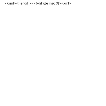
</xml><![endif]–><!–[if gte mso 9]><xml>