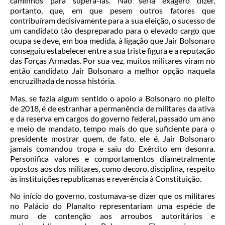
caminhos para superá-las. Não seria exagero dizer,
portanto, que, em que pesem outros fatores que
contribuíram decisivamente para a sua eleição, o sucesso de
um candidato tão despreparado para o elevado cargo que
ocupa se deve, em boa medida, à ligação que Jair Bolsonaro
conseguiu estabelecer entre a sua triste figura e a reputação
das Forças Armadas. Por sua vez, muitos militares viram no
então candidato Jair Bolsonaro a melhor opção naquela
encruzilhada de nossa história.
Mas, se fazia algum sentido o apoio a Bolsonaro no pleito
de 2018, é de estranhar a permanência de militares da ativa
e da reserva em cargos do governo federal, passado um ano
e meio de mandato, tempo mais do que suficiente para o
presidente mostrar quem, de fato, ele é. Jair Bolsonaro
jamais comandou tropa e saiu do Exército em desonra.
Personifica valores e comportamentos diametralmente
opostos aos dos militares, como decoro, disciplina, respeito
às instituições republicanas e reverência à Constituição.
No início do governo, costumava-se dizer que os militares
no Palácio do Planalto representariam uma espécie de
muro de contenção aos arroubos autoritários e