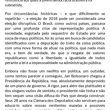
resistência aos quais a jovem democracia brasileira foi
submetida.
Por circunstâncias históricas – e que dificilmente se
repetirão –, a eleição de 2018 pode ser considerada uma
eleição disruptiva. O Brasil, como outros países, passava
por uma profunda crise de representação política. A
sociedade, esgotada pelo sequestro do Estado por uma
súcia de maus políticos, foi às urnas em busca de candidatos
identificados com a depuração do trato da coisa pública,
com uma nova forma de atuar na política, que nada mais
era, a bem da verdade, do que o resgate de valores
republicanos como a liberdade, a igualdade de todos
perante a lei e a impessoalidade na administração pública.
Embora não fosse um neófito em política, um outsider,
como tentou parecer e conseguiu, Jair Bolsonaro chegou à
Presidência da República, mas absolutamente desprovido
de um plano de governo. A rigor, para além das platitudes e
dos slogans vazios de sentido, o presidente não tinha e não
tem sequer uma visão difusa do País que deseja construir.
Seus 28 anos na Câmara dos Deputados não serviram para
educá-lo sobre nossas renitentes mazelas e possíveis