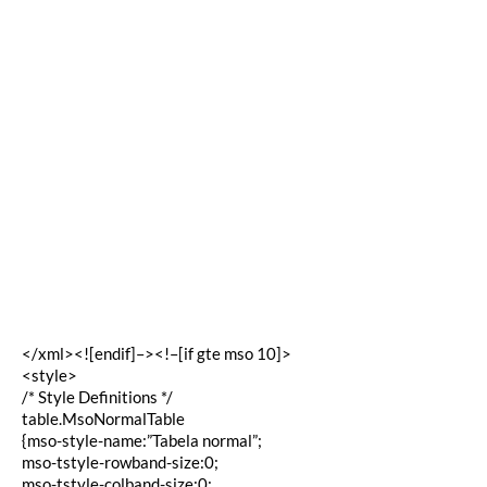
</xml><![endif]–><!–[if gte mso 10]>
<style>
/* Style Definitions */
table.MsoNormalTable
{mso-style-name:”Tabela normal”;
mso-tstyle-rowband-size:0;
mso-tstyle-colband-size:0;