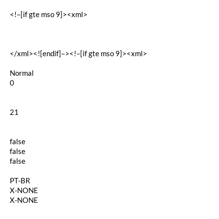
<!–[if gte mso 9]><xml>
</xml><![endif]–><!–[if gte mso 9]><xml>
Normal
0
21
false
false
false
PT-BR
X-NONE
X-NONE