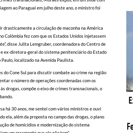
iagem ao Paraguai em julho deste ano, o ministro foi
zir drasticamente a circulação de maconha na América
plano Colômbia fez com que os Estados Unidos injetassem
ente”, disse Julita Lemgruber, coordenadora do Centro de
 ex-diretora-geral do sistema penitenciário do Estado
 Paulo, localizado na Avenida Paulista.
 do Cone Sul para discutir combate ao crime na região
umentar o número de operações coordenadas com os
 às drogas, compõe o eixo de crimes transnacionais, o
abando.
a há 30 anos, me sentei com vários ministros e ouvi
undo ela, além da proposta no campo das drogas, o plano
edução de homicídios e modernização do sistema
ariam um orçamento que ele não tem”.