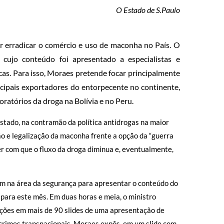
O Estado de S.Paulo
 erradicar o comércio e uso de maconha no País. O
 cujo conteúdo foi apresentado a especialistas e
icas. Para isso, Moraes pretende focar principalmente
ncipais exportadores do entorpecente no continente,
ratórios da droga na Bolívia e no Peru.
Estado, na contramão da política antidrogas na maior
o e legalização da maconha frente a opção da “guerra
er com que o fluxo da droga diminua e, eventualmente,
am na área da segurança para apresentar o conteúdo do
 para este mês. Em duas horas e meia, o ministro
ações em mais de 90 slides de uma apresentação de
 crimes transnacionais, Moraes expôs, em um slide com