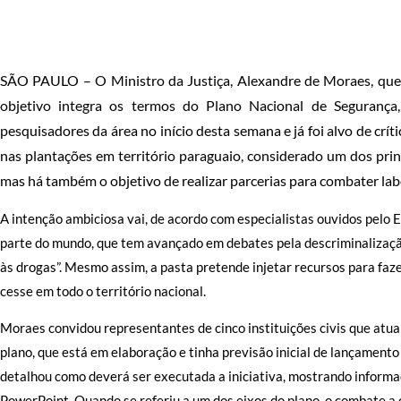
SÃO PAULO – O Ministro da Justiça, Alexandre de Moraes, quer
objetivo integra os termos do Plano Nacional de Segurança,
pesquisadores da área no início desta semana e já foi alvo de crít
nas plantações em território paraguaio, considerado um dos pri
mas há também o objetivo de realizar parcerias para combater labo
A intenção ambiciosa vai, de acordo com especialistas ouvidos pelo 
parte do mundo, que tem avançado em debates pela descriminalizaçã
às drogas”. Mesmo assim, a pasta pretende injetar recursos para faz
cesse em todo o território nacional.
Moraes convidou representantes de cinco instituições civis que atu
plano, que está em elaboração e tinha previsão inicial de lançamento
detalhou como deverá ser executada a iniciativa, mostrando inform
PowerPoint. Quando se referiu a um dos eixos do plano, o combate a