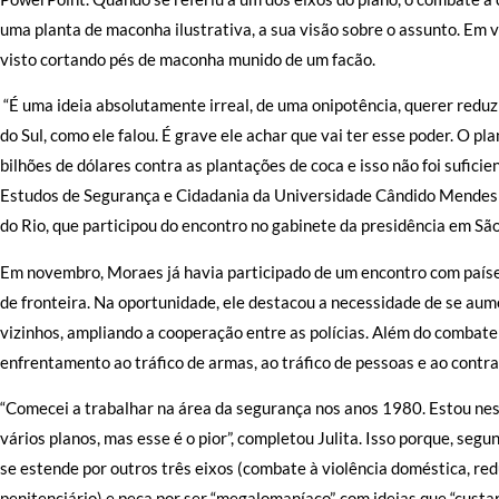
uma planta de maconha ilustrativa, a sua visão sobre o assunto. Em v
visto cortando pés de maconha munido de um facão.
“É uma ideia absolutamente irreal, de uma onipotência, querer redu
do Sul, como ele falou. É grave ele achar que vai ter esse poder. O 
bilhões de dólares contra as plantações de coca e isso não foi sufici
Estudos de Segurança e Cidadania da Universidade Cândido Mendes e
do Rio, que participou do encontro no gabinete da presidência em São
Em novembro, Moraes já havia participado de um encontro com países
de fronteira. Na oportunidade, ele destacou a necessidade de se a
vizinhos, ampliando a cooperação entre as polícias. Além do combate
enfrentamento ao tráfico de armas, ao tráfico de pessoas e ao contr
“Comecei a trabalhar na área da segurança nos anos 1980. Estou ness
vários planos, mas esse é o pior”, completou Julita. Isso porque, seg
se estende por outros três eixos (combate à violência doméstica, r
penitenciário) e peca por ser “megalomaníaco”, com ideias que “cust