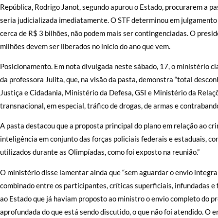
República, Rodrigo Janot, segundo apurou o Estado, procurarem a pas
seria judicializada imediatamente. O STF determinou em julgament
cerca de R$ 3 bilhões, não podem mais ser contingenciadas. O pres
milhões devem ser liberados no início do ano que vem.
Posicionamento. Em nota divulgada neste sábado, 17, o ministério cl
da professora Julita, que, na visão da pasta, demonstra “total desc
Justiça e Cidadania, Ministério da Defesa, GSI e Ministério da Rela
transnacional, em especial, tráfico de drogas, de armas e contrabando
A pasta destacou que a proposta principal do plano em relação ao cr
inteligência em conjunto das forças policiais federais e estaduais, c
utilizados durante as Olimpíadas, como foi exposto na reunião.”
O ministério disse lamentar ainda que “sem aguardar o envio integra
combinado entre os participantes, críticas superficiais, infundadas 
ao Estado que já haviam proposto ao ministro o envio completo do pro
aprofundada do que está sendo discutido, o que não foi atendido. O 