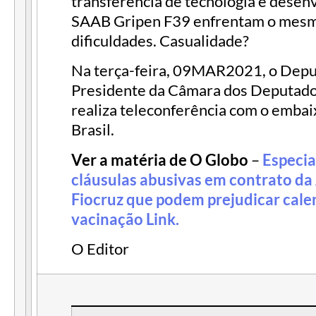
transferência de tecnologia e desen
SAAB Gripen F39 enfrentam o mesm
dificuldades. Casualidade?
Na terça-feira, 09MAR2021, o Deput
Presidente da Câmara dos Deputados
realiza teleconferência com o embai
Brasil.
Ver a matéria de O Globo
–
Especia
cláusulas abusivas em contrato d
Fiocruz que podem prejudicar cale
vacinação Link.
O Editor