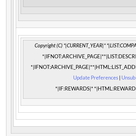
Copyright (C) *|CURRENT_YEAR|* *|LIST:COMPANY
*|IFNOT:ARCHIVE_PAGE|**|LIST:DESCRI
*|IFNOT:ARCHIVE_PAGE|**|HTML:LIST_ADD
Update Preferences
|
Unsub
*|IF:REWARDS|* *|HTML:REWARDS|