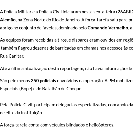
A Polícia Militar e a Polícia Civil iniciaram nesta sexta-feira (26
Alemão
, na Zona Norte do Rio de Janeiro. A força-tarefa saiu para
abrigo no conjunto de favelas, dominado pelo
Comando Vermelho
, 
As equipes foram recebidas a tiros, e disparos eram ouvidos em regi
também flagrou dezenas de barricadas em chamas nos acessos às com
Rua Canitar.
Até a última atualização desta reportagem, não havia informação de 
São pelo menos
350 policiais
envolvidos na operação. A PM mobilizo
Especiais (Bope) e do Batalhão de Choque.
Pela Polícia Civil, participam delegacias especializadas, com apoio 
de elite da instituição.
A força-tarefa conta com veículos blindados e helicópteros.