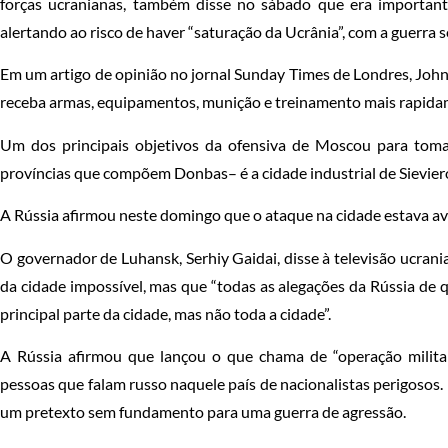
forças ucranianas, também disse no sábado que era importan
alertando ao risco de haver “saturação da Ucrânia”, com a guerra s
Em um artigo de opinião no jornal Sunday Times de Londres, Johns
receba armas, equipamentos, munição e treinamento mais rapidam
Um dos principais objetivos da ofensiva de Moscou para tom
províncias que compõem Donbas– é a cidade industrial de Sievie
A Rússia afirmou neste domingo que o ataque na cidade estava a
O governador de Luhansk, Serhiy Gaidai, disse à televisão ucran
da cidade impossível, mas que “todas as alegações da Rússia de 
principal parte da cidade, mas não toda a cidade”.
A Rússia afirmou que lançou o que chama de “operação militar
pessoas que falam russo naquele país de nacionalistas perigosos. K
um pretexto sem fundamento para uma guerra de agressão.