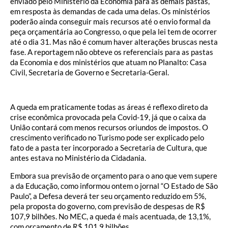
enviado pelo Ministério da Economia para as demais pastas,
em resposta às demandas de cada uma delas. Os ministérios
poderão ainda conseguir mais recursos até o envio formal da
peça orçamentária ao Congresso, o que pela lei tem de ocorrer
até o dia 31. Mas não é comum haver alterações bruscas nesta
fase. A reportagem não obteve os referenciais para as pastas
da Economia e dos ministérios que atuam no Planalto: Casa
Civil, Secretaria de Governo e Secretaria-Geral.
A queda em praticamente todas as áreas é reflexo direto da
crise econômica provocada pela Covid-19, já que o caixa da
União contará com menos recursos oriundos de impostos. O
crescimento verificado no Turismo pode ser explicado pelo
fato de a pasta ter incorporado a Secretaria de Cultura, que
antes estava no Ministério da Cidadania.
Embora sua previsão de orçamento para o ano que vem supere
a da Educação, como informou ontem o jornal “O Estado de São
Paulo”, a Defesa deverá ter seu orçamento reduzido em 5%,
pela proposta do governo, com previsão de despesas de R$
107,9 bilhões. No MEC, a queda é mais acentuada, de 13,1%,
com orçamento de R$ 101,9 bilhões.