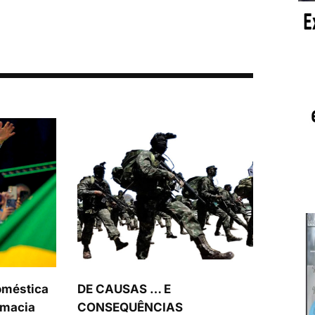
oméstica
DE CAUSAS … E
omacia
CONSEQUÊNCIAS