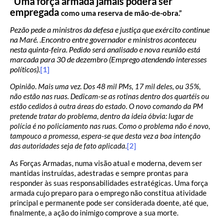
“Uma força armada jamais poderá ser
empregada
como uma reserva de mão-de-obra.”
Pezão pede a ministros da defesa e justiça que exército continue
na Maré. .Encontro entre governador e ministros aconteceu
nesta quinta-feira. Pedido será analisado e nova reunião está
marcada para 30 de dezembro (Emprego atendendo interesses
políticos).
[1]
Opinião. Mais uma vez. Dos 48 mil PMs, 17 mil deles, ou 35%,
não estão nas ruas. Dedicam-se as rotinas dentro dos quartéis ou
estão cedidos à outra áreas do estado. O novo comando da PM
pretende tratar do problema, dentro da ideia óbvia: lugar de
polícia é no policiamento nas ruas. Como o problema não é novo,
tampouco a promessa, espera-se que desta vez a boa intenção
das autoridades seja de fato aplicada.
[2]
As Forças Armadas, numa visão atual e moderna, devem ser
mantidas instruídas, adestradas e sempre prontas para
responder às suas responsabilidades estratégicas. Uma força
armada cujo preparo para o emprego não constitua atividade
principal e permanente pode ser considerada doente, até que,
finalmente, a ação do inimigo comprove a sua morte.