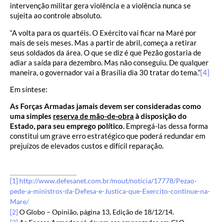
intervenção militar gera violência e a violência nunca se
sujeita ao controle absoluto.
“A volta para os quartéis. O Exército vai ficar na Maré por
mais de seis meses. Mas a partir de abril, começa a retirar
seus soldados da área. O que se diz é que Pezão gostaria de
adiar a saída para dezembro. Mas não conseguiu. De qualquer
maneira, o governador vai a Brasília dia 30 tratar do tema.”
[4]
Em síntese:
As Forças Armadas jamais devem ser consideradas como
uma simples
reserva de mão-de-obra
à disposição do
Estado, para seu emprego político.
Empregá-las dessa forma
constitui um grave erro estratégico que poderá redundar em
prejuízos de elevados custos e difícil reparação.
[1]
http://www.defesanet.com.br/mout/noticia/17778/Pezao-
pede-a-ministros-da-Defesa-e-Justica-que-Exercito-continue-na-
Mare/
[2]
O Globo – Opinião, página 13, Edição de 18/12/14.