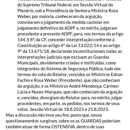
do Supremo Tribunal Federal, em Sessão Virtual do
Plenário, sob a Presidência da Senhora Ministra Rosa
Weber, por maioria, conheceram da arguição,
convolaram o julgamento da medida cautelar em
julgamento definitivo da ADPF e, no mérito, julgaram
procedente a presente ADPF, para, nos termos do artigo
144, § 8º, da CF, conceder interpretação conforme à
Constituição ao artigo 4º da Lei 13.022/14 e ao artigo
9º da 13.675/18, declarando inconstitucionais todas as
interpretações judiciais que excluam as Guardas
Municipais, devidamente criadas e instituídas, como
integrantes do Sistema de Segurança Pública, tudo nos
termos do voto do Relator, vencidos os Ministros Edson
Fachin e Rosa Weber (Presidente), que não conheciam
da arguição, e os Ministros André Mendonça, Cármen
Lúcia e Nunes Marques, que não conheciam da arguição
e, vencidos, divergiam do Relator para, no mérito, julgar
procedentes, em parte, os pedidos, nos termos de seus
votos. Sessão Virtual de 18.8.2023 a 25.8.2023.
Mas a discussão não teve seu fim, posto que, novos
questionamentos surgiram, sobre se as GUARDAS poderiam
também atuar de forma OSTENSIVA, dentro de suas