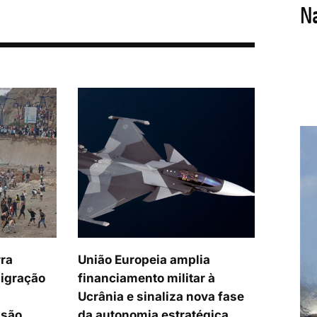
rra
União Europeia amplia
migração
financiamento militar à
Ucrânia e sinaliza nova fase
ssão
da autonomia estratégica