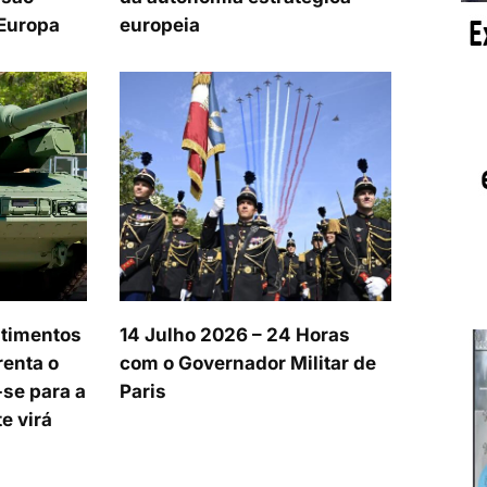
 Europa
europeia
stimentos
14 Julho 2026 – 24 Horas
renta o
com o Governador Militar de
-se para a
Paris
e virá