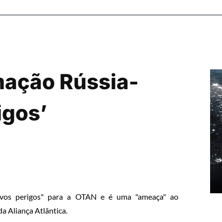
mação Rússia-
igos’
"novos perigos" para a OTAN e é uma "ameaça" ao
da Aliança Atlântica.