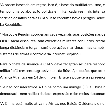
"A ordem baseada em regras, isto é, a base do multilateralismo,
tempo, uma colaboração política e militar cada vez mais inten
série de desafios para a OTAN. Isso conduz a novos perigos", adver
La Repubblica.
"Moscou e Pequim coordenam cada vez mais suas posições nas de
ONU. Além disso, realizam exercícios militares conjuntos, tes
longa distância e (organizam) operações marítimas, mas tamb
sistemas de armas e controle da internet", explicou.
Para o chefe da Aliança, a OTAN deve "adaptar-se" para respon
militar" e "à crescente agressividade da Rússia", questões que o
Aliança Atlântica em 14 de junho em Bruxelas, que terá a presenç
"Se não considerarmos a China como um inimigo (…), a China nã
democracia, nem na liberdade de expressão e dos meios de comuni
"A China está muito ativa na África, nos Balcãs Ocidentais e no