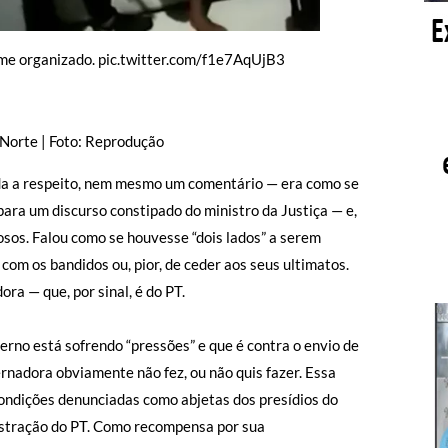
ime organizado. pic.twitter.com/f1e7AqUjB3
 Norte | Foto: Reprodução
nada a respeito, nem mesmo um comentário — era como se
para um discurso constipado do ministro da Justiça — e,
osos. Falou como se houvesse “dois lados” a serem
com os bandidos ou, pior, de ceder aos seus ultimatos.
ra — que, por sinal, é do PT.
erno está sofrendo “pressões” e que é contra o envio de
ernadora obviamente não fez, ou não quis fazer. Essa
ondições denunciadas como abjetas dos presídios do
nistração do PT. Como recompensa por sua