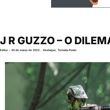
J R GUZZO – O DILEM
Editor
30 de março de 2023
Destaque
,
Tomada Poder