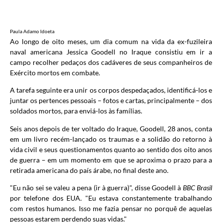
Paula Adamo Idoeta
Ao longo de oito meses, um dia comum na vida da ex-fuzileira
naval americana Jessica Goodell no Iraque consistiu em ir a
campo recolher pedaços dos cadáveres de seus companheiros de
Exército mortos em combate.
A tarefa seguinte era unir os corpos despedaçados, identificá-los e
juntar os pertences pessoais – fotos e cartas, principalmente – dos
soldados mortos, para enviá-los às famílias.
Seis anos depois de ter voltado do Iraque, Goodell, 28 anos, conta
em um livro recém-lançado os traumas e a solidão do retorno à
vida civil e seus questionamentos quanto ao sentido dos oito anos
de guerra – em um momento em que se aproxima o prazo para a
retirada americana do país árabe, no final deste ano.
"Eu não sei se valeu a pena (ir à guerra)", disse Goodell à
BBC Brasil
por telefone dos EUA. "Eu estava constantemente trabalhando
com restos humanos. Isso me fazia pensar no porquê de aquelas
pessoas estarem perdendo suas vidas."