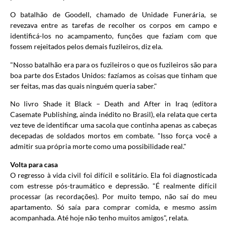
O batalhão de Goodell, chamado de Unidade Funerária, se
revezava entre as tarefas de recolher os corpos em campo e
identificá-los no acampamento, funções que faziam com que
fossem rejeitados pelos demais fuzileiros, diz ela.
"Nosso batalhão era para os fuzileiros o que os fuzileiros são para
boa parte dos Estados Unidos: fazíamos as coisas que tinham que
ser feitas, mas das quais ninguém queria saber."
No livro Shade it Black – Death and After in Iraq (editora
Casemate Publishing, ainda inédito no Brasil), ela relata que certa
vez teve de identificar uma sacola que continha apenas as cabeças
decepadas de soldados mortos em combate. "Isso força você a
admitir sua própria morte como uma possibilidade real."
Volta para casa
O regresso à vida civil foi difícil e solitário. Ela foi diagnosticada
com estresse pós-traumático e depressão. "É realmente difícil
processar (as recordações). Por muito tempo, não saí do meu
apartamento. Só saía para comprar comida, e mesmo assim
acompanhada. Até hoje não tenho muitos amigos", relata.