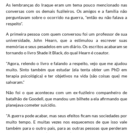
As lembranças do Iraque eram um tema pouco mencionado nas
conversas com os demais fuzileiros. Os amigos e a família não
perguntavam sobre o ocorrido na guerra, "então eu não falava a
respeito".
A primeira pessoa com quem conversou foi um professor de sua
universidade, John Hearn, que a estimulou a escrever suas
memórias e seus pesadelos em um diário. Os escritos acabaram se
tornando o livro Shade it Black, do qual Hearn é coautor.
"Agora, relendo o livro e falando a respeito, vejo que me ajudou
muito. Sinto também que estudar (ela tenta obter um PhD em
terapia psicológica) e ter objetivos na vida (são coisas que) me
salvaram."
Não foi o que aconteceu com um ex-fuzileiro companheiro de
batalhão de Goodell, que mandou um bilhete a ela afirmando que
planejava cometer suicídio.
"A guerra pode acabar, mas seus efeitos ficam nas sociedades por
muito tempo. E muitas vezes nos esquecemos de que isso vale
também para o outro país, para as outras pessoas que perderam