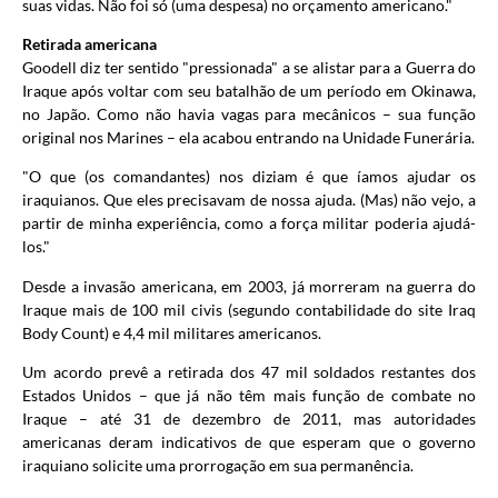
suas vidas. Não foi só (uma despesa) no orçamento americano."
Retirada americana
Goodell diz ter sentido "pressionada" a se alistar para a Guerra do
Iraque após voltar com seu batalhão de um período em Okinawa,
no Japão. Como não havia vagas para mecânicos – sua função
original nos Marines – ela acabou entrando na Unidade Funerária.
"O que (os comandantes) nos diziam é que íamos ajudar os
iraquianos. Que eles precisavam de nossa ajuda. (Mas) não vejo, a
partir de minha experiência, como a força militar poderia ajudá-
los."
Desde a invasão americana, em 2003, já morreram na guerra do
Iraque mais de 100 mil civis (segundo contabilidade do site Iraq
Body Count) e 4,4 mil militares americanos.
Um acordo prevê a retirada dos 47 mil soldados restantes dos
Estados Unidos – que já não têm mais função de combate no
Iraque – até 31 de dezembro de 2011, mas autoridades
americanas deram indicativos de que esperam que o governo
iraquiano solicite uma prorrogação em sua permanência.