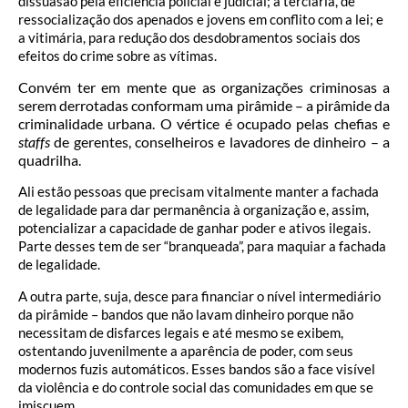
dissuasão pela eficiência policial e judicial; a terciária, de
ressocialização dos apenados e jovens em conflito com a lei; e
a vitimária, para redução dos desdobramentos sociais dos
efeitos do crime sobre as vítimas.
Convém ter em mente que as organizações criminosas a
serem derrotadas conformam uma pirâmide – a pirâmide da
criminalidade urbana. O vértice é ocupado pelas chefias e
staffs
de gerentes, conselheiros e lavadores de dinheiro – a
quadrilha.
Ali estão pessoas que precisam vitalmente manter a fachada
de legalidade para dar permanência à organização e, assim,
potencializar a capacidade de ganhar poder e ativos ilegais.
Parte desses tem de ser “branqueada”, para maquiar a fachada
de legalidade.
A outra parte, suja, desce para financiar o nível intermediário
da pirâmide – bandos que não lavam dinheiro porque não
necessitam de disfarces legais e até mesmo se exibem,
ostentando juvenilmente a aparência de poder, com seus
modernos fuzis automáticos. Esses bandos são a face visível
da violência e do controle social das comunidades em que se
imiscuem.