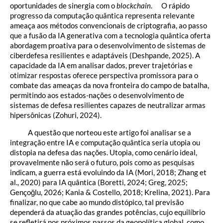
oportunidades de sinergia com o
blockchain
. O rápido
progresso da computação quântica representa relevante
ameaça aos métodos convencionais de criptografia, ao passo
que a fusão da IA generativa com a tecnologia quântica oferta
abordagem proativa para o desenvolvimento de sistemas de
ciberdefesa resilientes e adaptáveis (Deshpande, 2025). A
capacidade da IA em analisar dados, prever trajetórias e
otimizar respostas oferece perspectiva promissora para o
combate das ameaças da nova fronteira do campo de batalha,
permitindo aos estados-nações o desenvolvimento de
sistemas de defesa resilientes capazes de neutralizar armas
hipersônicas (Zohuri, 2024).
A questão que norteou este artigo foi analisar se a
integração entre IA e computação quântica seria utopia ou
distopia na defesa das nações. Utopia, como cenário ideal,
provavelmente não será o futuro, pois como as pesquisas
indicam, a guerra está evoluindo da IA (Mori, 2018; Zhang et
al., 2020) para IA quântica (Boretti, 2024; Greg, 2025;
Gençoğlu, 2026; Kania & Costello, 2018; Krelina, 2021). Para
finalizar, no que cabe ao mundo distópico, tal previsão
dependerá da atuação das grandes potências, cujo equilíbrio
se refletirá nos próximos passos da geopolítica global, como