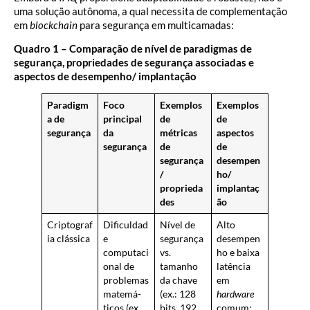
uma solução autônoma, a qual necessita de complementação
em
blockchain
para segurança em multicamadas:
Quadro 1 – Comparação de nível de paradigmas de
segurança, propriedades de segurança associadas e
aspectos de desempenho/ implantação
Paradigm
Foco
Exemplos
Exemplos
a de
principal
de
de
segurança
da
métricas
aspectos
segurança
de
de
segurança
desempen
/
ho/
proprieda
implantaç
des
ão
Criptograf
Dificuldad
Nível de
Alto
ia clássica
e
segurança
desempen
computaci
vs.
ho e baixa
onal de
tamanho
latência
problemas
da chave
em
matemá-
(ex.: 128
hardware
ticos (ex.
bits, 192
comum;