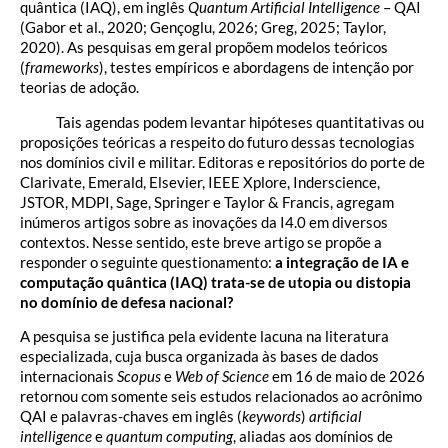
quântica (IAQ), em inglês
Quantum Artificial Intelligence
– QAI
(Gabor et al., 2020; Gençoglu, 2026; Greg, 2025; Taylor,
2020). As pesquisas em geral propõem modelos teóricos
(
frameworks
), testes empíricos e abordagens de intenção por
teorias de adoção.
Tais agendas podem levantar hipóteses quantitativas ou
proposições teóricas a respeito do futuro dessas tecnologias
nos domínios civil e militar. Editoras e repositórios do porte de
Clarivate, Emerald, Elsevier, IEEE Xplore, Inderscience,
JSTOR, MDPI, Sage, Springer e Taylor & Francis, agregam
inúmeros artigos sobre as inovações da I4.0 em diversos
contextos. Nesse sentido, este breve artigo se propõe a
responder o seguinte questionamento:
a integração de IA e
computação quântica (IAQ) trata-se de utopia ou distopia
no domínio de defesa nacional?
A pesquisa se justifica pela evidente lacuna na literatura
especializada, cuja busca organizada às bases de dados
internacionais
Scopus
e
Web of Science
em 16 de maio de 2026
retornou com somente seis estudos relacionados ao acrônimo
QAI e palavras-chaves em inglês (
keywords
)
artificial
intelligence
e
quantum computing
, aliadas aos domínios de