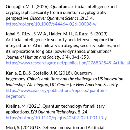
Gençoğlu, M. T. (2026). Quantum artificial intelligence and
cryptographic security from a quantum cryptography
perspective.
Discover Quantum Science
,
2
(1), 4.
https://doi.org/10.1007/s44464-026-00008-w
Iqbal, S., Rizvi, S. W. A., Haider, M. H., & Raza, S. (2023).
Artificial intelligence in security and defense: explore the
integration of AI in military strategies, security policies, and
its implications for global power dynamics.
International
Journal of Human and Society
,
3
(4), 341-353.
https://www.researchgate.net/publication/376833549_Artificial_
Kania, E. B., & Costello, J. K. (2018). Quantum
hegemony.
China’s ambitions and the challenge to US innovation
leadership. Washington, DC: Center for New American Security
.
https://www.cnas.org/publications/reports/quantum-
hegemony
Krelina, M. (2021). Quantum technology for military
applications.
EPJ Quantum Technology.
8, 24.
https://doi.org/10.1140/epjqt/s40507-021-00113-y
Mori, S. (2018) US Defense Innovation and Artificial