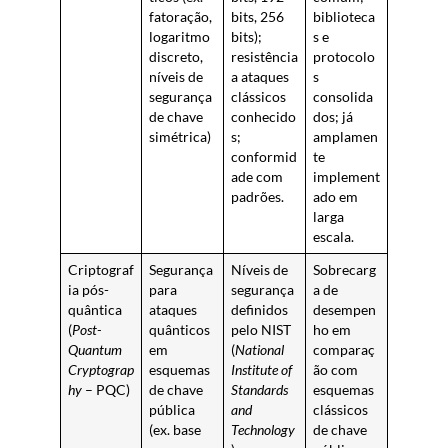
fatoração,
bits, 256
biblioteca
logaritmo
bits);
s e
discreto,
resistência
protocolo
níveis de
a ataques
s
segurança
clássicos
consolida
de chave
conhecido
dos; já
simétrica)
s;
amplamen
conformid
te
ade com
implement
padrões.
ado em
larga
escala.
Criptograf
Segurança
Níveis de
Sobrecarg
ia pós-
para
segurança
a de
quântica
ataques
definidos
desempen
(
Post-
quânticos
pelo NIST
ho em
Quantum
em
(
National
comparaç
Cryptograp
esquemas
Institute of
ão com
hy
– PQC)
de chave
Standards
esquemas
pública
and
clássicos
(ex. base
Technology
de chave