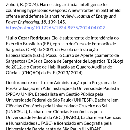
Zohuri, B. (2024). Harnessing artificial intelligence for
countering hypersonic weapons: A new frontier in battlefield
offense and defense (a short review).
Journal of Energy and
Power Engineering
,
18
, 139-145.
https://doi.org/10.17265/1934-8975/2024.04.002
*
Julio Cezar Rodrigues
Eloi é subtenente de intendência do
Exército Brasileiro (EB), egresso do Curso de Formação de
Sargentos (CFS) de 2001, da Escola de Instrução
Especializada (EsIE). Possui o Curso de Aperfeiçoamento de
Sargentos (CAS) da Escola de Sargentos de Logística (EsSLog)
de 2012, e o Curso de Habilitação ao Quadro Auxiliar de
Oficiais (CHQAO) da EsIE (2023/ 2024).
Doutorando e mestre em Administração pelo Programa de
Pós-Graduação em Administração da Universidade Paulista
(PPGA/ UNIP). Especialista em Gestão Pública pela
Universidade Federal de São Paulo (UNIFESP). Bacharel em
Ciências Contábeis pela Universidade Cruzeiro do Sul
(UNICSUL), bacharel em Ciências Econômicas pela
Universidade Federal do ABC (UFABC), bacharel em Ciências
e Humanidades (UFABC) e licenciado em Geografia pela
Universidade Bandeirante de São Paulo (UNIBAN).