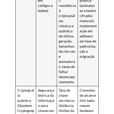
em
);
pública
códigos e
resistência
(assinatur
hashes
)
à
as e textos
criptoanál
cifrados
ise
maiores);
clássica e
implement
quântica
ação em
de última
software
;
geração;
em fase de
tamanhos
padroniza
de cha-ves
ção e
e
migração.
assinatura
s; taxas de
falha/
desencaps
ulamento.
Criptograf
Segurança
Taxa de
Conexões
ia
teórica da
chave
de alcance
quântica
informaçã
secreta vs.
limi-tado;
(
Quantum
o para
distância;
requer
Cryptograp
chaves em
limites da
hardware