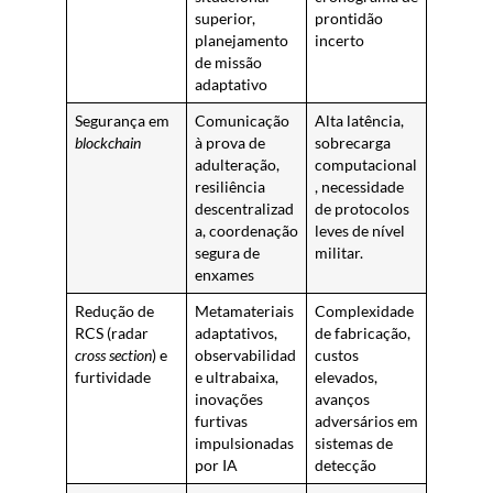
superior,
prontidão
planejamento
incerto
de missão
adaptativo
Segurança em
Comunicação
Alta latência,
blockchain
à prova de
sobrecarga
adulteração,
computacional
resiliência
, necessidade
descentralizad
de protocolos
a, coordenação
leves de nível
segura de
militar.
enxames
Redução de
Metamateriais
Complexidade
RCS (radar
adaptativos,
de fabricação,
cross section
) e
observabilidad
custos
furtividade
e ultrabaixa,
elevados,
inovações
avanços
furtivas
adversários em
impulsionadas
sistemas de
por IA
detecção