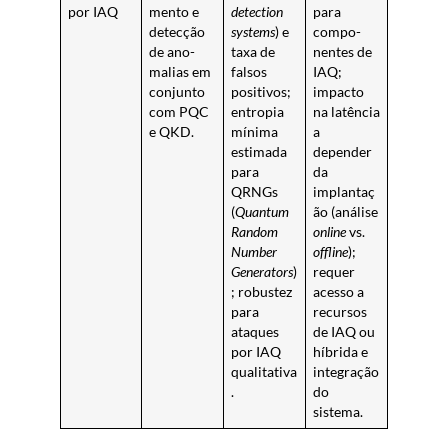
por IAQ
mento e
detection
para
detecção
systems
) e
compo-
de ano-
taxa de
nentes de
malias em
falsos
IAQ;
conjunto
positivos;
impacto
com PQC
entropia
na latência
e QKD.
mínima
a
estimada
depender
para
da
QRNGs
implantaç
(
Quantum
ão (análise
Random
online
vs.
Number
offline
);
Generators
)
requer
; robustez
acesso a
para
recursos
ataques
de IAQ ou
por IAQ
híbrida e
qualitativa
integração
.
do
sistema.