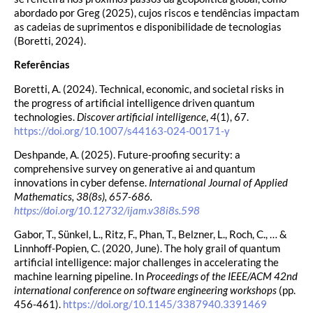
abordado por Greg (2025), cujos riscos e tendências impactam
as cadeias de suprimentos e disponibilidade de tecnologias
(Boretti, 2024).
Referências
Boretti, A. (2024). Technical, economic, and societal risks in
the progress of artificial intelligence driven quantum
technologies.
Discover artificial intelligence
,
4
(1), 67.
https://doi.org/10.1007/s44163-024-00171-y
Deshpande, A. (2025). Future-proofing security: a
comprehensive survey on generative ai and quantum
innovations in cyber defense.
International Journal of Applied
Mathematics, 38(8s), 657-686.
https://doi.org/10.12732/ijam.v38i8s.598
Gabor, T., Sünkel, L., Ritz, F., Phan, T., Belzner, L., Roch, C., … &
Linnhoff-Popien, C. (2020, June). The holy grail of quantum
artificial intelligence: major challenges in accelerating the
machine learning pipeline. In
Proceedings of the IEEE/ACM 42nd
international conference on software engineering workshops
(pp.
456-461).
https://doi.org/10.1145/3387940.3391469