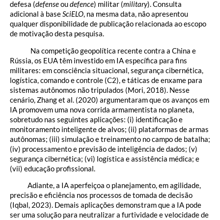
defesa (
defense
ou
defence
) militar (
military
). Consulta
adicional à base
SciELO
, na mesma data, não apresentou
qualquer disponibilidade de publicação relacionada ao escopo
de motivação desta pesquisa.
Na competição geopolítica recente contra a China e
Rússia, os EUA têm investido em IA específica para fins
militares: em consciência situacional, segurança cibernética,
logística, comando e controle (C2), e táticas de enxame para
sistemas autônomos não tripulados (Mori, 2018). Nesse
cenário, Zhang et al. (2020) argumentaram que os avanços em
IA promovem uma nova corrida armamentista no planeta,
sobretudo nas seguintes aplicações: (i) identificação e
monitoramento inteligente de alvos; (ii) plataformas de armas
autônomas; (iii) simulação e treinamento no campo de batalha;
(iv) processamento e previsão de inteligência de dados; (v)
segurança cibernética; (vi) logística e assistência médica; e
(vii) educação profissional.
Adiante, a IA aperfeiçoa o planejamento, em agilidade,
precisão e eficiência nos processos de tomada de decisão
(Iqbal, 2023). Demais aplicações demonstram que a IA pode
ser uma solução para neutralizar a furtividade e velocidade de