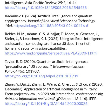
Intelligence, Asia-Pacific Review, 25:2, 16-44.
https://doi.org/10.1080/13439006.2018.1545488
Radanliev, P. (2024). Artificial intelligence and quantum
cryptography.
Journal of Analytical Science and Technology,
15:4.
https://doi.org/10.1186/s40543-024-00416-6
Robles, N. M., Adams, C. S., Alhajjar, E., Moon, A., Geneson, J.,
Steier, J., & Leuschner, K. J. (2024). Using artificial intelligence
and quantum computing to enhance US department of
homeland security mission capabilities.
https://www.rand.org/pubs/perspectives/PEA2890-1.html
Taylor, R. D. (2020). Quantum artificial intelligence: a
“precautionary” US approach?
Telecommunications
Policy
,
44
(6), 101909.
https://doi.org/10.1016/j.telpol.2020.101909
Zhang, Y., Dai, Z., Zhang, L., Wang, Z., Chen, L., & Zhou, Y. (2020,
December). Application of artificial intelligence in military:
From projects view. In
2020 6th international conference on big
data and information analytics (BigDIA)
(pp. 113-116). IEEE.
https://doi.org/10.1109/BigDIA51454.2020.00026