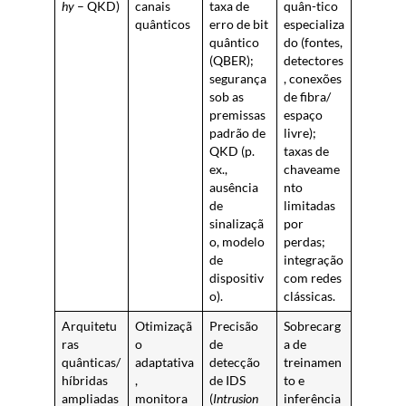
hy
– QKD)
canais
taxa de
quân-tico
quânticos
erro de bit
especializa
quântico
do (fontes,
(QBER);
detectores
segurança
, conexões
sob as
de fibra/
premissas
espaço
padrão de
livre);
QKD (p.
taxas de
ex.,
chaveame
ausência
nto
de
limitadas
sinalizaçã
por
o, modelo
perdas;
de
integração
dispositiv
com redes
o).
clássicas.
Arquitetu
Otimizaçã
Precisão
Sobrecarg
ras
o
de
a de
quânticas/
adaptativa
detecção
treinamen
híbridas
,
de IDS
to e
ampliadas
monitora
(
Intrusion
inferência