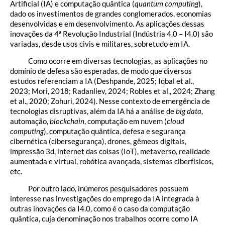
Artificial (IA) e computação quântica (
quantum computing
),
dado os investimentos de grandes conglomerados, economias
desenvolvidas e em desenvolvimento. As aplicações dessas
inovações da 4ª Revolução Industrial (Indústria 4.0 – I4.0) são
variadas, desde usos civis e militares, sobretudo em IA.
Como ocorre em diversas tecnologias, as aplicações no
domínio de defesa são esperadas, de modo que diversos
estudos referenciam a IA (Deshpande, 2025; Iqbal et al.,
2023; Mori, 2018; Radanliev, 2024; Robles et al., 2024; Zhang
et al., 2020; Zohuri, 2024). Nesse contexto de emergência de
tecnologias disruptivas, além da IA há a análise de
big data
,
automação,
blockchain
, computação em nuvem (
cloud
computing
), computação quântica, defesa e segurança
cibernética (cibersegurança), drones, gêmeos digitais,
impressão 3d, internet das coisas (IoT), metaverso, realidade
aumentada e virtual, robótica avançada, sistemas ciberfísicos,
etc.
Por outro lado, inúmeros pesquisadores possuem
interesse nas investigações do emprego da IA integrada à
outras inovações da I4.0, como é o caso da computação
quântica, cuja denominação nos trabalhos ocorre como IA