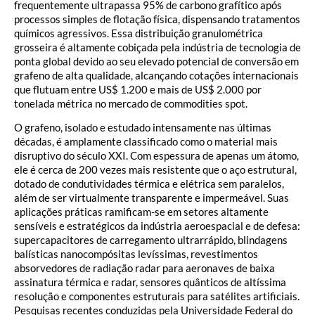
frequentemente ultrapassa 95% de carbono grafítico após
processos simples de flotação física, dispensando tratamentos
químicos agressivos. Essa distribuição granulométrica
grosseira é altamente cobiçada pela indústria de tecnologia de
ponta global devido ao seu elevado potencial de conversão em
grafeno de alta qualidade, alcançando cotações internacionais
que flutuam entre US$ 1.200 e mais de US$ 2.000 por
tonelada métrica no mercado de commodities spot.
O grafeno, isolado e estudado intensamente nas últimas
décadas, é amplamente classificado como o material mais
disruptivo do século XXI. Com espessura de apenas um átomo,
ele é cerca de 200 vezes mais resistente que o aço estrutural,
dotado de condutividades térmica e elétrica sem paralelos,
além de ser virtualmente transparente e impermeável. Suas
aplicações práticas ramificam-se em setores altamente
sensíveis e estratégicos da indústria aeroespacial e de defesa:
supercapacitores de carregamento ultrarrápido, blindagens
balísticas nanocompósitas levíssimas, revestimentos
absorvedores de radiação radar para aeronaves de baixa
assinatura térmica e radar, sensores quânticos de altíssima
resolução e componentes estruturais para satélites artificiais.
Pesquisas recentes conduzidas pela Universidade Federal do