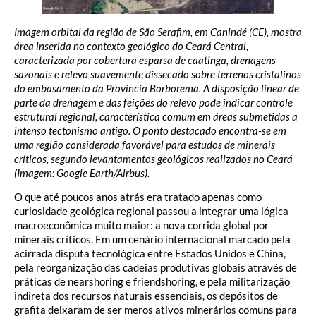
Imagem orbital da região de São Serafim, em Canindé (CE), mostra
área inserida no contexto geológico do Ceará Central,
caracterizada por cobertura esparsa de caatinga, drenagens
sazonais e relevo suavemente dissecado sobre terrenos cristalinos
do embasamento da Província Borborema. A disposição linear de
parte da drenagem e das feições do relevo pode indicar controle
estrutural regional, característica comum em áreas submetidas a
intenso tectonismo antigo. O ponto destacado encontra-se em
uma região considerada favorável para estudos de minerais
críticos, segundo levantamentos geológicos realizados no Ceará
(Imagem: Google Earth/Airbus).
O que até poucos anos atrás era tratado apenas como
curiosidade geológica regional passou a integrar uma lógica
macroeconômica muito maior: a nova corrida global por
minerais críticos. Em um cenário internacional marcado pela
acirrada disputa tecnológica entre Estados Unidos e China,
pela reorganização das cadeias produtivas globais através de
práticas de nearshoring e friendshoring, e pela militarização
indireta dos recursos naturais essenciais, os depósitos de
grafita deixaram de ser meros ativos minerários comuns para