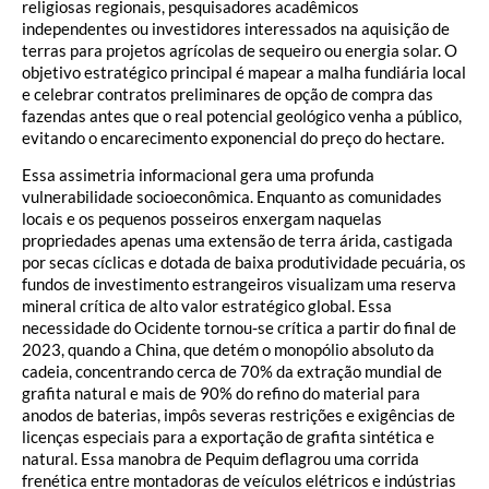
religiosas regionais, pesquisadores acadêmicos
independentes ou investidores interessados na aquisição de
terras para projetos agrícolas de sequeiro ou energia solar. O
objetivo estratégico principal é mapear a malha fundiária local
e celebrar contratos preliminares de opção de compra das
fazendas antes que o real potencial geológico venha a público,
evitando o encarecimento exponencial do preço do hectare.
Essa assimetria informacional gera uma profunda
vulnerabilidade socioeconômica. Enquanto as comunidades
locais e os pequenos posseiros enxergam naquelas
propriedades apenas uma extensão de terra árida, castigada
por secas cíclicas e dotada de baixa produtividade pecuária, os
fundos de investimento estrangeiros visualizam uma reserva
mineral crítica de alto valor estratégico global. Essa
necessidade do Ocidente tornou-se crítica a partir do final de
2023, quando a China, que detém o monopólio absoluto da
cadeia, concentrando cerca de 70% da extração mundial de
grafita natural e mais de 90% do refino do material para
anodos de baterias, impôs severas restrições e exigências de
licenças especiais para a exportação de grafita sintética e
natural. Essa manobra de Pequim deflagrou uma corrida
frenética entre montadoras de veículos elétricos e indústrias