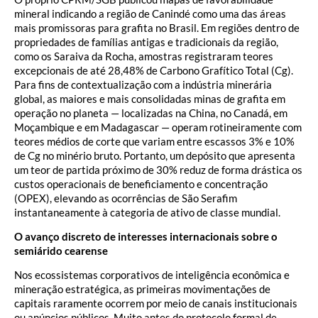
mineral indicando a região de Canindé como uma das áreas
mais promissoras para grafita no Brasil. Em regiões dentro de
propriedades de famílias antigas e tradicionais da região,
como os Saraiva da Rocha, amostras registraram teores
excepcionais de até 28,48% de Carbono Grafítico Total (Cg).
Para fins de contextualização com a indústria minerária
global, as maiores e mais consolidadas minas de grafita em
operação no planeta — localizadas na China, no Canadá, em
Moçambique e em Madagascar — operam rotineiramente com
teores médios de corte que variam entre escassos 3% e 10%
de Cg no minério bruto. Portanto, um depósito que apresenta
um teor de partida próximo de 30% reduz de forma drástica os
custos operacionais de beneficiamento e concentração
(OPEX), elevando as ocorrências de São Serafim
instantaneamente à categoria de ativo de classe mundial.
O avanço discreto de interesses internacionais sobre o
semiárido cearense
Nos ecossistemas corporativos de inteligência econômica e
mineração estratégica, as primeiras movimentações de
capitais raramente ocorrem por meio de canais institucionais
ou anúncios públicos. Muito antes do protocolo formal de