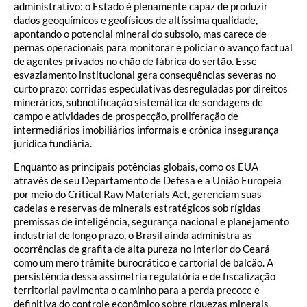
administrativo: o Estado é plenamente capaz de produzir
dados geoquímicos e geofísicos de altíssima qualidade,
apontando o potencial mineral do subsolo, mas carece de
pernas operacionais para monitorar e policiar o avanço factual
de agentes privados no chão de fábrica do sertão. Esse
esvaziamento institucional gera consequências severas no
curto prazo: corridas especulativas desreguladas por direitos
minerários, subnotificação sistemática de sondagens de
campo e atividades de prospecção, proliferação de
intermediários imobiliários informais e crônica insegurança
jurídica fundiária.
Enquanto as principais potências globais, como os EUA
através de seu Departamento de Defesa e a União Europeia
por meio do Critical Raw Materials Act, gerenciam suas
cadeias e reservas de minerais estratégicos sob rígidas
premissas de inteligência, segurança nacional e planejamento
industrial de longo prazo, o Brasil ainda administra as
ocorrências de grafita de alta pureza no interior do Ceará
como um mero trâmite burocrático e cartorial de balcão. A
persistência dessa assimetria regulatória e de fiscalização
territorial pavimenta o caminho para a perda precoce e
definitiva do controle econômico sobre riquezas minerais