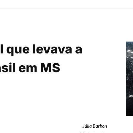
l que levava a
asil em MS
Júlia Barbon