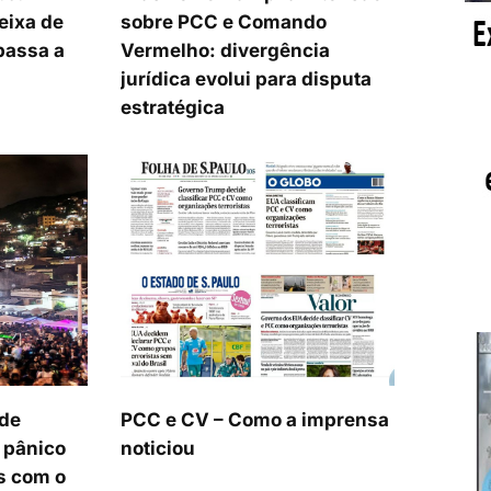
eixa de
sobre PCC e Comando
passa a
Vermelho: divergência
jurídica evolui para disputa
estratégica
 de
PCC e CV – Como a imprensa
O pânico
noticiou
s com o