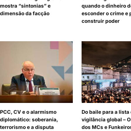
mostra “sintonias” e
quando o dinheiro d
dimensão da facção
esconder o crime e 
construir poder
PCC, CV e o alarmismo
Do baile para a lista
diplomático: soberania,
vigilância global – 
terrorismo e a disputa
dos MCs e Funkeiro