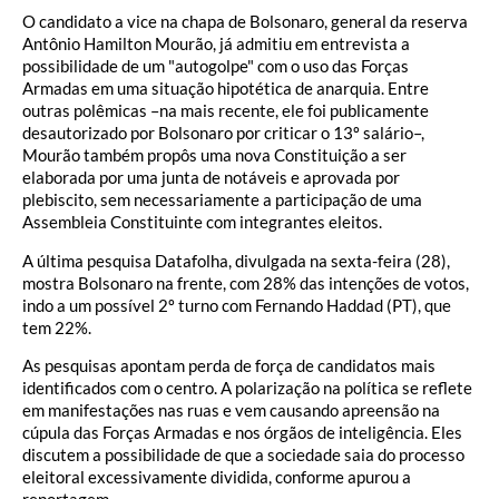
O candidato a vice na chapa de Bolsonaro, general da reserva
Antônio Hamilton Mourão, já admitiu em entrevista a
possibilidade de um "autogolpe" com o uso das Forças
Armadas em uma situação hipotética de anarquia. Entre
outras polêmicas –na mais recente, ele foi publicamente
desautorizado por Bolsonaro por criticar o 13º salário–,
Mourão também propôs uma nova Constituição a ser
elaborada por uma junta de notáveis e aprovada por
plebiscito, sem necessariamente a participação de uma
Assembleia Constituinte com integrantes eleitos.
A última pesquisa Datafolha, divulgada na sexta-feira (28),
mostra Bolsonaro na frente, com 28% das intenções de votos,
indo a um possível 2º turno com Fernando Haddad (PT), que
tem 22%.
As pesquisas apontam perda de força de candidatos mais
identificados com o centro. A polarização na política se reflete
em manifestações nas ruas e vem causando apreensão na
cúpula das Forças Armadas e nos órgãos de inteligência. Eles
discutem a possibilidade de que a sociedade saia do processo
eleitoral excessivamente dividida, conforme apurou a