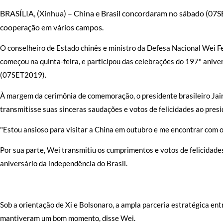
BRASÍLIA, (Xinhua) – China e Brasil concordaram no sábado (07SET
cooperação em vários campos.
O conselheiro de Estado chinês e ministro da Defesa Nacional Wei Fe
começou na quinta-feira, e participou das celebrações do 197º anive
(07SET2019).
À margem da cerimônia de comemoração, o presidente brasileiro Jai
transmitisse suas sinceras saudações e votos de felicidades ao presi
"Estou ansioso para visitar a China em outubro e me encontrar com o 
Por sua parte, Wei transmitiu os cumprimentos e votos de felicidad
aniversário da independência do Brasil.
Sob a orientação de Xi e Bolsonaro, a ampla parceria estratégica entr
mantiveram um bom momento, disse Wei.