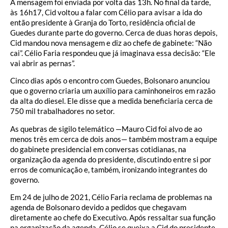
A mensagem foi enviada por volta das 13h. No final da tarde,
às 16h17, Cid voltou a falar com Célio para avisar a ida do
então presidente à Granja do Torto, residência oficial de
Guedes durante parte do governo. Cerca de duas horas depois,
Cid mandou nova mensagem e diz ao chefe de gabinete: “Não
cai”. Célio Faria respondeu que já imaginava essa decisão: “Ele
vai abrir as pernas”.
Cinco dias após o encontro com Guedes, Bolsonaro anunciou
que o governo criaria um auxílio para caminhoneiros em razão
da alta do diesel. Ele disse que a medida beneficiaria cerca de
750 mil trabalhadores no setor.
As quebras de sigilo telemático —Mauro Cid foi alvo de ao
menos três em cerca de dois anos— também mostram a equipe
do gabinete presidencial em conversas cotidianas, na
organização da agenda do presidente, discutindo entre si por
erros de comunicação e, também, ironizando integrantes do
governo.
Em 24 de julho de 2021, Célio Faria reclama de problemas na
agenda de Bolsonaro devido a pedidos que chegavam
diretamente ao chefe do Executivo. Após ressaltar sua função
na organização da agenda, Célio se queixa a Cid do presidente