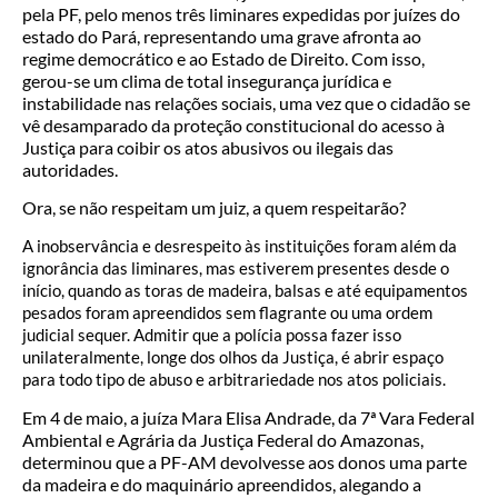
pela PF, pelo menos três liminares expedidas por juízes do
estado do Pará, representando uma grave afronta ao
regime democrático e ao Estado de Direito. Com isso,
gerou-se um clima de total insegurança jurídica e
instabilidade nas relações sociais, uma vez que o cidadão se
vê desamparado da proteção constitucional do acesso à
Justiça para coibir os atos abusivos ou ilegais das
autoridades.
Ora, se não respeitam um juiz, a quem respeitarão?
A inobservância e desrespeito às instituições foram além da
ignorância das liminares, mas estiverem presentes desde o
início, quando as toras de madeira, balsas e até equipamentos
pesados foram apreendidos sem flagrante ou uma ordem
judicial sequer. Admitir que a polícia possa fazer isso
unilateralmente, longe dos olhos da Justiça, é abrir espaço
para todo tipo de abuso e arbitrariedade nos atos policiais.
Em 4 de maio, a juíza Mara Elisa Andrade, da 7ª Vara Federal
Ambiental e Agrária da Justiça Federal do Amazonas,
determinou que a PF-AM devolvesse aos donos uma parte
da madeira e do maquinário apreendidos, alegando a