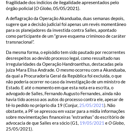
fragilidade dos indícios de ilegalidade apresentados pelo
órgão policial (
O Globo
, 05/05/2021).
A deflagração da Operação Akanduaba, duas semanas depois,
sugere que a decisão judicial foi apenas um revés momentâneo
para os planejadores da investida contra Salles, apontado
como participante de um “grave esquema criminoso de caráter
transnacional”.
Da mesma forma, o episódio tem sido pautado por recorrentes
desrespeitos ao devido processo legal, como ressaltado nas
irregularidades da Operação Handroanthus, destacadas pela
juíza Mara Elisa Andrade. O mesmo ocorreu com a Akanduaba,
da qual a Procuradoria Geral da República foi excluída, o que
não poderia ocorrer no caso da investigação de um ministro de
Estado. E até o momento em que esta nota era escrita, o
advogado de Salles, Fernando Augusto Fernandes, ainda não
havia tido acesso aos autos do processo contra ele, apesar de
tê-lo pedido no próprio dia 19 (Conjur,
25/05/2021
). Não
obstante, a PF se apressou em vazar para a mídia informações
sobre movimentações financeiras “estranhas” do escritório de
advocacia de que Salles era sócio (G1,
19/05/2021
e
O Globo
,
25/05/2021).