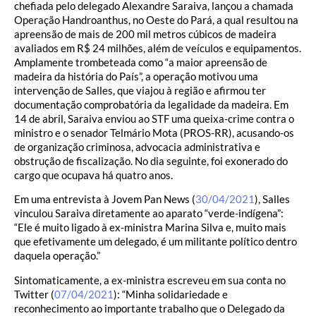
chefiada pelo delegado Alexandre Saraiva, lançou a chamada
Operação Handroanthus, no Oeste do Pará, a qual resultou na
apreensão de mais de 200 mil metros cúbicos de madeira
avaliados em R$ 24 milhões, além de veículos e equipamentos.
Amplamente trombeteada como “a maior apreensão de
madeira da história do País”, a operação motivou uma
intervenção de Salles, que viajou à região e afirmou ter
documentação comprobatória da legalidade da madeira. Em
14 de abril, Saraiva enviou ao STF uma queixa-crime contra o
ministro e o senador Telmário Mota (PROS-RR), acusando-os
de organização criminosa, advocacia administrativa e
obstrução de fiscalização. No dia seguinte, foi exonerado do
cargo que ocupava há quatro anos.
Em uma entrevista à Jovem Pan News (
30/04/2021
), Salles
vinculou Saraiva diretamente ao aparato “verde-indígena”:
“Ele é muito ligado à ex-ministra Marina Silva e, muito mais
que efetivamente um delegado, é um militante político dentro
daquela operação.”
Sintomaticamente, a ex-ministra escreveu em sua conta no
Twitter (
07/04/2021
): “Minha solidariedade e
reconhecimento ao importante trabalho que o Delegado da