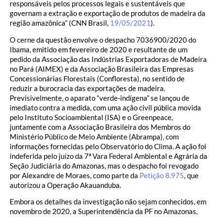
responsáveis pelos processos legais e sustentáveis que
governam a extração e exportação de produtos de madeira da
região amazônica” (CNN Brasil,
19/05/2021
).
O cerne da questão envolve o despacho 7036900/2020 do
Ibama, emitido em fevereiro de 2020 e resultante de um
pedido da Associação das Indústrias Exportadoras de Madeira
no Pará (AIMEX) e da Associação Brasileira das Empresas
Concessionárias Florestais (Confloresta), no sentido de
reduzir a burocracia das exportações de madeira.
Previsivelmente, o aparato “verde-indígena” se lançou de
imediato contra a medida, com uma ação civil pública movida
pelo Instituto Socioambiental (ISA) e o Greenpeace,
juntamente com a Associação Brasileira dos Membros do
Ministério Público de Meio Ambiente (Abrampa), com
informações fornecidas pelo Observatório do Clima. A ação foi
indeferida pelo juízo da 7ª Vara Federal Ambiental e Agrária da
Seção Judiciária do Amazonas, mas o despacho foi revogado
por Alexandre de Moraes, como parte da
Petição 8.975
, que
autorizou a Operação Akauanduba.
Embora os detalhes da investigação não sejam conhecidos, em
novembro de 2020, a Superintendência da PF no Amazonas,