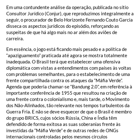
Em uma contundente análise da operação, publicada no sítio
Consultor Jurídico (Conjur), que reproduzimos integralmente a
seguir, o procurador de Belo Horizonte Fernando Couto Garcia
disseca os aspectos jurídicos do episódio, reforçando as
suspeitas de que há algo mais no ar além dos aviões de
carreira.
Em essência, o jogo está ficando mais pesado e a política de
“apaziguamento” praticada até agora se mostra totalmente
inadequada. O Brasil terá que estabelecer uma ofensiva
diplomática com vistas a entendimentos com países às voltas
com problemas semelhantes, para o estabelecimento de uma
frente compartilhada contra os ataques da “Máfia Verde”.
Agenda que poderia chamar-se “Bandung 2.0”, em referência à
importante conferência de 1955 que resultou na criação de
uma frente contra o colonialismo e, mais tarde, o Movimento
dos Não-Alinhados, tão relevante nos tempos turbulentos da
Guerra Fria. E não se deve esquecer de que o Brasil é membro
do grupo BRICS, cujos sócios Rússia, China e Índia têm
defendido de forma exitosa as suas soberanias frente às
investidas da “Máfia Verde” e de outras redes de ONGs
internacionais controladas pelos mesmos círculos