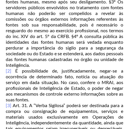
fontes humanas, mesmo após seu desligamento. §3º Os
servidores públicos envolvidos no tratamento com fontes
humanas não poderão ser compelidos a revelar às
comissões ou órgãos externos informações referentes às
fontes sob sua responsabilidade, pois é necessário o
resguardo do mesmo ao exercício profissional, nos termos
do inc. XIV do art. 5º da CRFB. §4º A consulta pública às
identidades das fontes humanas será vedada enquanto
perdurar a importância do sigilo para a segurança da
sociedade ou do Estado e se estenderá, aos dados pessoais
das fontes humanas cadastradas no órgão ou unidade de
Inteligência.
[2]
É possibilidade de, justificadamente, negar-se a
ocorrência de determinado fato, notícia ou atuação do
serviço em dada situação. No caso, confere o MRAI, aos
profissionais de Inteligência de Estado, o poder de negar
aos mecanismos de controle externo informações sobre as
suas fontes.
[3]
Art. 31. A “Verba Sigilosa” poderá ser destinada para a
compra ou consignação de equipamentos, serviços e
materiais usados exclusivamente em Operações de
Inteligência, independentemente da quantidade, ainda que
tais equipamentos sejam irrecuperáveis ou depreciáveis,