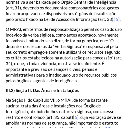
normativa a ser baixada pelo Órgão Central de Inteligência
(art, 31), devendo os documentos comprobatórios dos gastos
ficarem arquivados e disponíveis aos órgãos de fiscalização
pelo prazo fixado na Lei de Acesso da Informação (art. 33)
[5]
.
O MRAI, em termos de responsabilização penal no caso do uso
indevido da verba sigilosa, como antes apontado, novamente
foi omisso, limitando-se a dizer, de forma genérica, que: “O
detentor dos recursos da “Verba Sigilosa” é responsável pelo
seu correto emprego e somente utilizará os recursos segundo
os critérios estabelecidos na autorização para concessão” (art.
34), o que, a toda evidência, mostra-se insuficiente. É
importante a previsão de sanções cíveis, penais e
administrativas para o inadequado uso de recursos públicos
pelos órgãos e agentes de inteligência.
III.2) Seção II: Das Áreas e Instalações
Na Seção II do Capítulo VII, o MRAI, de forma bastante
sucinta, trata das áreas e instalações dos Órgão de
Inteligência, atribuindo-lhes natureza sigilosa, com acesso
restrito e controlado (art. 35, caput)
[6]
, cuja visitação deve se
amoldar às normas de segurança, não importando o estatuto