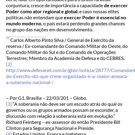
conjuntura, cresce de importância a capacidade
de exercer
Poder como ator regional e global
, e caso nossas elites
políticas não entendam que
exercer Poder
é essencial no
mundo moderno
, o país estará perdendo grandes chances
no grupo das nações em desenvolvimento.
[1]
Carlos Alberto Pinto Silva / General de Exército da
reserva / Ex-comandante do Comando Militar do Oeste, do
Comando Militar do Sul e do Comando de Operações
Terrestres; Membro da Academia de Defesa e do CEBRES.
[2]
http://www.defesanet.com.br/ghbr/noticia/28777/Comandan
do-Exercito-diz-que-crime-organizado-e-a–maior-ameaca-
a-soberania-nacional-/
– Por G1, Brasília –
22/03/201 – Globo.
[3]
“A soberania não deve ser um escudo atrás do qual os
governos ou os grupos armados possam se esconder, a
discussão com relação à soberania está em evolução.”
Richard Feinberg – ex-assessor do então Presidente Bill
Clinton para Segurança Nacional e Preside.
[4]
Estados Unidos, França e Inglaterra.