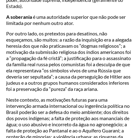
poder, autoridade suprema, independência (geralmente do
Estado).
A soberania
é uma autoridade superior que não pode ser
limitada por nenhum outro ator.
Por outro lado, os pretextos para desatinos, não
esqueçamos, são muitos: a razão da inquisição era a alegada
heresia dos que não praticavam os “dogmas religiosos”; a
motivação da submissão religiosa dos índios americanos foi
a “propagação da fé cristã”; a justificação para o assassinato
da família real russa pelos comunistas foi a desculpa de que
ela representava “os símbolos vivos de uma Rússia que
deveria ser sepultada”; a causa da perseguição de Hitler aos
judeus e a outros grupos humanos considerados inferiores
foi a preservação da “pureza” da raça ariana.
Neste contexto, as motivações futuras para uma
intervenção armada internacional ou ingerência política no
Brasil poderão ser a defesa do meio ambiente; dos direitos
dos povos indígenas; a falta de proteção aos mananciais de
água; o uso abusivo e incorreto da água no agronegócio; a
falta de proteção ao Pantanal e ao o Aquífero Guarani; a
proteção de minorias; a violência urbana; as riquezas da