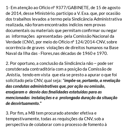
1- Em atenção ao Ofício nº 9377/GABINETE, de 15 de agosto
de 2014, desse Ministério. participo a V. Exa. que, por ocasião
dos trabalhos levados a termo pela Sindicância Administrativa
realizada, não foram encontrados indícios nem provas
documentais ou materiais que permitam confirmar ou negar
as informações apresentadas· pela Comissão Nacional da
Verdade (CNV), por meio do Ofício nº 124/2014-CNV, sobre
ocorrência de graves violações de direitos humanos na Base
Naval da Ilha das · Flores,nas décadas de 1960 e 1970.
2. Por oportuno, a conclusão da Sindicância não ~ pode ser
constderada contraditória com a posição da Comissão de
.Anistia, tendo em vista que ela se presto a apurar o que foi
solicitado pela CNV, qual seja:
"
impõe-se, portanto, a revelação
das condutas administrativas que, por ação ou omissão,
ensejaram o desvio das finalidades estatuídas para as
mencionadas instalações e a prolongada duração da situação
de desvirtuamento."
3. Por fim, a MB tem procurado atender efetiva e
tempestivamente, todas as requisções da CNV, sob a
perspectiva de colaborar com o processo de fomento à