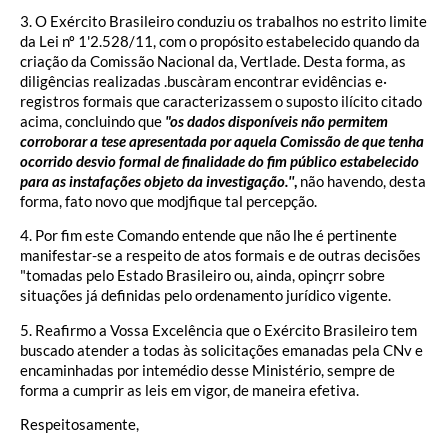
3. O Exército Brasileiro conduziu os trabalhos no estrito limite
da Lei nº 1'2.528/11, com o propósito estabelecido quando da
criação da Comissão Nacional da, Vertlade. Desta forma, as
diligências realizadas .buscàram encontrar evidências e·
registros formais que caracterizassem o suposto ilícito citado
acima, concluindo que
"os dados disponíveis não permitem
corroborar a tese apresentada por aquela Comissão de que tenha
ocorrido desvio formal de finalidade do fim público estabelecido
para as instafações objeto da investigação.''
,
não havendo, desta
forma, fato novo que modjfique tal percepção.
4. Por fim este Comando entende que não lhe é pertinente
manifestar-se a respeito de atos formais e de outras decisões
"tomadas pelo Estado Brasileiro ou, ainda, opinçrr sobre
situações já definidas pelo ordenamento jurídico vigente.
5. Reafirmo a Vossa Excelência que o Exército Brasileiro tem
buscado atender a todas às solicitações emanadas pela CNv e
encaminhadas por intemédio desse Ministério, sempre de
forma a cumprir as leis em vigor, de maneira efetiva.
Respeitosamente,