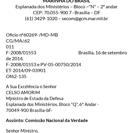
MARINHA DO BRASIL
Esplanada dos Ministérios – Bloco ~"N" – 2º andar
CEP: 70.055-900 7 · Brasília – DF
(61) 3429-1020 – secom@gcm.mar.mil.br
Oficio nº60269· /MD-MB
CG/MA/.62
011
F-2008/01553 Brasília, 16 de setembro
de 2014.
F-2008/01553 e PV-05-00750/2014
ET-2014/09-03901
Of62-135
A Sua Excélência o Senhor
CELSO AMORIM
Mjnistro de Estado da Defesa
Esplanada dos Ministérios, Bloco "Q", 6º Andar ·
70049-900 Brasília-bF·
Assünto: Comissão Nacional da Verdade
Senhor Ministro,