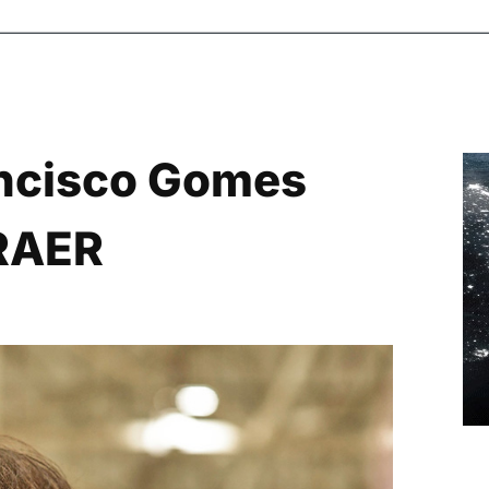
ancisco Gomes
RAER