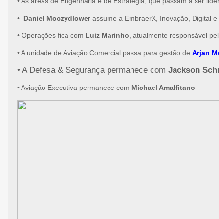
• As áreas de Engenharia e de Estratégia, que passam a ser lid
•
Daniel Moczydlowe
r assume a EmbraerX, Inovação, Digital 
• Operações fica com
Luiz Marinho
, atualmente responsável pe
• A unidade de Aviação Comercial passa para gestão de
Arjan Me
• A Defesa & Segurança permanece com
Jackson Sch
• Aviação Executiva permanece com
Michael Amalfitano