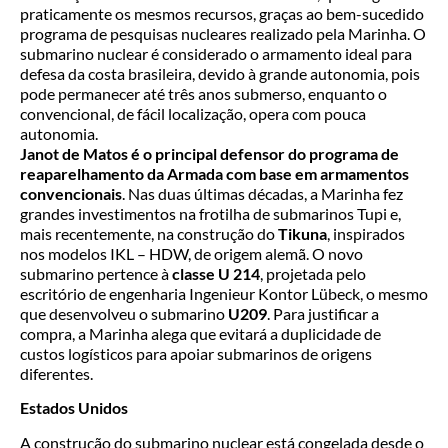
praticamente os mesmos recursos, graças ao bem-sucedido
programa de pesquisas nucleares realizado pela Marinha. O
submarino nuclear é considerado o armamento ideal para
defesa da costa brasileira, devido à grande autonomia, pois
pode permanecer até três anos submerso, enquanto o
convencional, de fácil localização, opera com pouca
autonomia.
Janot de Matos é o principal defensor do programa de
reaparelhamento da Armada com base em armamentos
convencionais
. Nas duas últimas décadas, a Marinha fez
grandes investimentos na frotilha de submarinos Tupi e,
mais recentemente, na construção do
Tikuna
, inspirados
nos modelos IKL – HDW, de origem alemã. O novo
submarino pertence à
classe U 214
, projetada pelo
escritório de engenharia Ingenieur Kontor Lübeck, o mesmo
que desenvolveu o submarino
U209
. Para justificar a
compra, a Marinha alega que evitará a duplicidade de
custos logísticos para apoiar submarinos de origens
diferentes.
Estados Unidos
A construção do submarino nuclear está congelada desde o