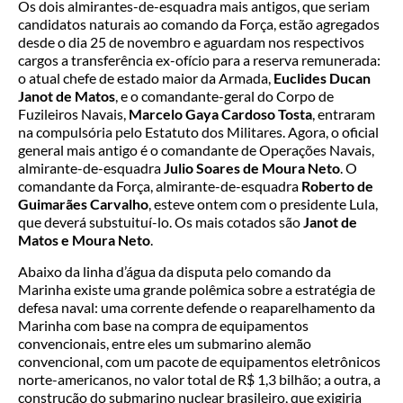
Os dois almirantes-de-esquadra mais antigos, que seriam
candidatos naturais ao comando da Força, estão agregados
desde o dia 25 de novembro e aguardam nos respectivos
cargos a transferência ex-ofício para a reserva remunerada:
o atual chefe de estado maior da Armada,
Euclides Ducan
Janot de Matos
, e o comandante-geral do Corpo de
Fuzileiros Navais,
Marcelo Gaya Cardoso Tosta
, entraram
na compulsória pelo Estatuto dos Militares. Agora, o oficial
general mais antigo é o comandante de Operações Navais,
almirante-de-esquadra
Julio Soares de Moura Neto
. O
comandante da Força, almirante-de-esquadra
Roberto de
Guimarães Carvalho
, esteve ontem com o presidente Lula,
que deverá substuituí-lo. Os mais cotados são
Janot de
Matos e Moura Neto
.
Abaixo da linha d’água da disputa pelo comando da
Marinha existe uma grande polêmica sobre a estratégia de
defesa naval: uma corrente defende o reaparelhamento da
Marinha com base na compra de equipamentos
convencionais, entre eles um submarino alemão
convencional, com um pacote de equipamentos eletrônicos
norte-americanos, no valor total de R$ 1,3 bilhão; a outra, a
construção do submarino nuclear brasileiro, que exigiria