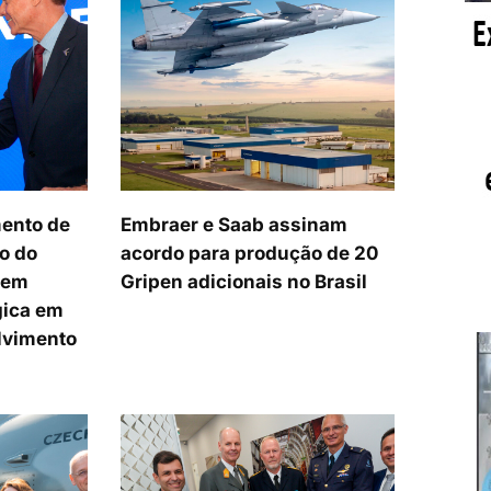
ento de
Embraer e Saab assinam
o do
acordo para produção de 20
cem
Gripen adicionais no Brasil
gica em
lvimento