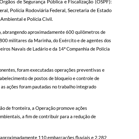
rgãos de Segurança Pública e Fiscalização (OSPF):
ral, Polícia Rodoviária Federal, Secretaria de Estado
 Ambiental e Polícia Civil.
ho, abrangendo aproximadamente 600 quilômetros de
800 militares da Marinha, do Exército e de agentes dos
eiros Navais de Ladário e da 14ª Companhia de Polícia
onentes, foram executadas operações preventivas e
tabelecimento de postos de bloqueio e controle de
as as ações foram pautadas no trabalho integrado
gião de fronteira, a Operação promove ações
mbientais, a fim de contribuir para a redução de
m aproximadamente 110 embarcações fluviais e 2.282