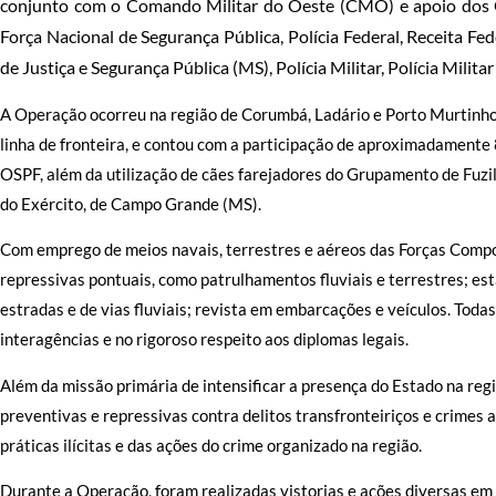
conjunto com o Comando Militar do Oeste (CMO) e apoio dos Ó
Força Nacional de Segurança Pública, Polícia Federal, Receita Fede
de Justiça e Segurança Pública (MS), Polícia Militar, Polícia Militar
A Operação ocorreu na região de Corumbá, Ladário e Porto Murtin
linha de fronteira, e contou com a participação de aproximadamente 
OSPF, além da utilização de cães farejadores do Grupamento de Fuzil
do Exército, de Campo Grande (MS).
Com emprego de meios navais, terrestres e aéreos das Forças Comp
repressivas pontuais, como patrulhamentos fluviais e terrestres; es
estradas e de vias fluviais; revista em embarcações e veículos. Tod
interagências e no rigoroso respeito aos diplomas legais.
Além da missão primária de intensificar a presença do Estado na re
preventivas e repressivas contra delitos transfronteiriços e crimes a
práticas ilícitas e das ações do crime organizado na região.
Durante a Operação, foram realizadas vistorias e ações diversas e