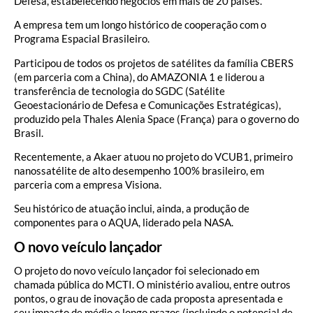
Defesa, estabelecendo negócios em mais de 20 países.
A empresa tem um longo histórico de cooperação com o
Programa Espacial Brasileiro.
Participou de todos os projetos de satélites da família CBERS
(em parceria com a China), do AMAZONIA 1 e liderou a
transferência de tecnologia do SGDC (Satélite
Geoestacionário de Defesa e Comunicações Estratégicas),
produzido pela Thales Alenia Space (França) para o governo do
Brasil.
Recentemente, a Akaer atuou no projeto do VCUB1, primeiro
nanossatélite de alto desempenho 100% brasileiro, em
parceria com a empresa Visiona.
Seu histórico de atuação inclui, ainda, a produção de
componentes para o AQUA, liderado pela NASA.
O novo veículo lançador
O projeto do novo veículo lançador foi selecionado em
chamada pública do MCTI. O ministério avaliou, entre outros
pontos, o grau de inovação de cada proposta apresentada e
seu impacto de médio e longo prazos (incluindo o potencial de