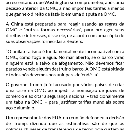
acrescentando que Washington se comprometeu, após uma
decisão anterior da OMC, a não impor tais tarifas a menos
que ganhe o direito de fazê-lo em uma disputa na OMC.
A China está preparada para reagir usando as regras da
OMC e “outras formas necessárias”, para proteger seus
direitos e interesses, disse ele, de acordo com uma cópia de
suas observações fornecidas à Reuters.
“O unilateralismo é fundamentalmente incompatível com a
OMC, como fogo e água. No mar aberto, se o barco virar,
ninguém está a salvo de afogamento. Não devemos ficar
parados vendo alguém destruir o barco. A OMC está sitiada
e todos nós devemos nos unir para defendê-la”.
O governo Trump já foi acusado por vários países de criar
uma crise na OMC ao impedir a nomeação de juízes de
comércio e ao citar a segurança nacional – tradicionalmente
um tabu na OMC – para justificar tarifas mundiais sobre
aço e alumínio.
Um representante dos EUA na reunião defendeu a decisão
de Trump, dizendo que as estimativas são de que as
políticas chinesas de transferência de tecnologia custam às