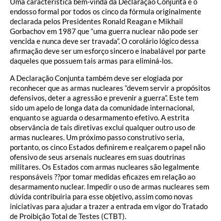
Uma característica bem-vinda da Declaração Conjunta é o
endosso formal por todos os cinco da fórmula originalmente
declarada pelos Presidentes Ronald Reagan e Mikhail
Gorbachov em 1987 que “uma guerra nuclear não pode ser
vencida e nunca deve ser travada”. O corolário lógico dessa
afirmação deve ser um esforço sincero e inabalável por parte
daqueles que possuem tais armas para eliminá-los.
A Declaração Conjunta também deve ser elogiada por
reconhecer que as armas nucleares “devem servir a propósitos
defensivos, deter a agressão e prevenir a guerra”. Este tem
sido um apelo de longa data da comunidade internacional,
enquanto se aguarda o desarmamento efetivo. A estrita
observância de tais diretivas exclui qualquer outro uso de
armas nucleares. Um próximo passo construtivo seria,
portanto, os cinco Estados definirem e realçarem o papel não
ofensivo de seus arsenais nucleares em suas doutrinas
militares. Os Estados com armas nucleares são legalmente
responsáveis ??por tomar medidas eficazes em relação ao
desarmamento nuclear. Impedir o uso de armas nucleares sem
dúvida contribuiria para esse objetivo, assim como novas
iniciativas para ajudar a trazer a entrada em vigor do Tratado
de Proibição Total de Testes (CTBT).