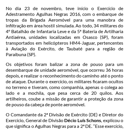
No dia 23 de novembro, teve início o Exercício de
Adestramento Agulhas Negras 2016, com o embarque de
tropas da Brigada Aeromóvel para uma manobra de
infiltração em área hostil simulada. Ao todo, 34 militares do
4° Batalhão de Infantaria Leve e da 5ª Bateria de Artilharia
Antiaérea, unidades localizadas em Osasco (SP), foram
transportados em helicópteros HM4-Jaguar, pertencentes
à Aviação do Exército, de Taubaté para a região de
Paraibuna (SP).
Os objetivos foram balizar a zona de pouso para um
desembarque de unidade aeromóvel, que ocorreu 36 horas
depois, e realizar o reconhecimento do caminho até o ponto
de ataque. Durante o exercício, os militares ficaram ocultos
no terreno e tiveram, como companhia, apenas o colega ao
lado e a mochila, que pesa cerca de 20 quilos. Aos
artilheiros, coube a missão de garantir a proteção da zona
de pouso da cabeça de ponte aeromóvel.
O Comandante da 2ª Divisão de Exército (DE) e Diretor do
Exercício, General de Divisão
Décio Luís Schons
, explicou o
que significa o Agulhas Negras para a 2ª DE. “Esse exercício,