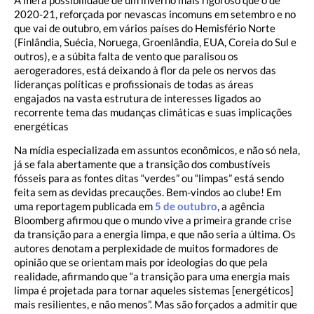
2020-21, reforçada por nevascas incomuns em setembro e no
que vai de outubro, em vários países do Hemisfério Norte
(Finlândia, Suécia, Noruega, Groenlândia, EUA, Coreia do Sul e
outros), e a súbita falta de vento que paralisou os
aerogeradores, está deixando à flor da pele os nervos das
lideranças políticas e profissionais de todas as áreas
engajados na vasta estrutura de interesses ligados ao
recorrente tema das mudanças climáticas e suas implicações
energéticas
Na mídia especializada em assuntos econômicos, e não só nela,
já se fala abertamente que a transição dos combustíveis
fósseis para as fontes ditas “verdes” ou “limpas” está sendo
feita sem as devidas precauções. Bem-vindos ao clube! Em
uma reportagem publicada em
5 de outubro
, a agência
Bloomberg afirmou que o mundo vive a primeira grande crise
da transição para a energia limpa, e que não seria a última. Os
autores denotam a perplexidade de muitos formadores de
opinião que se orientam mais por ideologias do que pela
realidade, afirmando que “a transição para uma energia mais
limpa é projetada para tornar aqueles sistemas [energéticos]
mais resilientes, e não menos”. Mas são forçados a admitir que