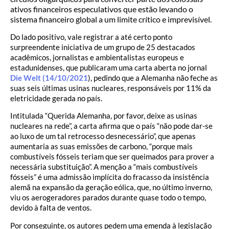
ativos financeiros especulativos que estão levando o
sistema financeiro global a um limite crítico e imprevisível.
Do lado positivo, vale registrar a até certo ponto
surpreendente iniciativa de um grupo de 25 destacados
acadêmicos, jornalistas e ambientalistas europeus e
estadunidenses, que publicaram uma carta aberta no jornal
Die Welt (14/10/2021
), pedindo que a Alemanha não feche as
suas seis últimas usinas nucleares, responsáveis por 11% da
eletricidade gerada no país.
Intitulada “Querida Alemanha, por favor, deixe as usinas
nucleares na rede”, a carta afirma que o país “não pode dar-se
ao luxo de um tal retrocesso desnecessário”, que apenas
aumentaria as suas emissões de carbono, “porque mais
combustíveis fósseis teriam que ser queimados para prover a
necessária substituição”. A menção a “mais combustíveis
fósseis” é uma admissão implícita do fracasso da insistência
alemã na expansão da geração eólica, que, no último inverno,
viu os aerogeradores parados durante quase todo o tempo,
devido à falta de ventos.
Por conseguinte, os autores pedem uma emenda à legislação