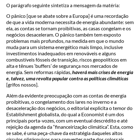
O parágrafo seguinte sintetiza a mensagem da matéria:
O pânico [que se abate sobre a Europa] é uma recordação
de que a vida moderna necessita de energia abundante: sem
ela, as contas se tornam proibitivas, as casas congelam e os
negócios desaceleram. O pânico também tem exposto
problemas mais profundos, na medida em que o mundo
muda para um sistema energético mais limpo, inclusive
investimentos inadequados em renováveis e alguns
combustíveis fósseis de transição, riscos geopolíticos em
alta e tênues ‘buffers’ de segurança nos mercados de
energia. Sem reformas rápidas,
haverá mais crises de energia
e, talvez, uma revolta popular contra as políticas climáticas
[grifos nossos].
Além da evidente preocupação com as contas de energia
proibitivas, o congelamento dos lares no inverno e a
desaceleração dos negócios, o editorial explicita o temor do
Establishment globalista, do qual a Economist é um dos
principais porta-vozes, com um eventual descrédito e até
rejeição da agenda da “financeirização climática”. Esta, como
se sabe, é uma peça-chave da estratégia daqueles altos
círculos oligárquicos para converter parte dos colossais