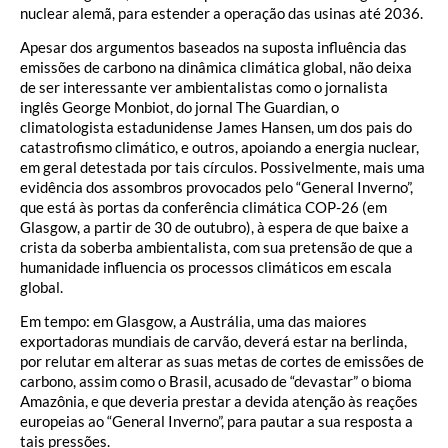
nuclear alemã, para estender a operação das usinas até 2036.
Apesar dos argumentos baseados na suposta influência das
emissões de carbono na dinâmica climática global, não deixa
de ser interessante ver ambientalistas como o jornalista
inglês George Monbiot, do jornal The Guardian, o
climatologista estadunidense James Hansen, um dos pais do
catastrofismo climático, e outros, apoiando a energia nuclear,
em geral detestada por tais círculos. Possivelmente, mais uma
evidência dos assombros provocados pelo “General Inverno”,
que está às portas da conferência climática COP-26 (em
Glasgow, a partir de 30 de outubro), à espera de que baixe a
crista da soberba ambientalista, com sua pretensão de que a
humanidade influencia os processos climáticos em escala
global.
Em tempo: em Glasgow, a Austrália, uma das maiores
exportadoras mundiais de carvão, deverá estar na berlinda,
por relutar em alterar as suas metas de cortes de emissões de
carbono, assim como o Brasil, acusado de “devastar” o bioma
Amazônia, e que deveria prestar a devida atenção às reações
europeias ao “General Inverno”, para pautar a sua resposta a
tais pressões.