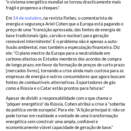
“o sistema energético mundial se tornou drasticamente mais
frágil e propenso a choques”.
Em
14 de outubro
,
na revista Forbes, o comentarista de
energia e segurança Ariel Cohen que a Europa está pagando o
preço de uma “transição apressada, das fontes de energia de
base tradicionais (gás, carvão e nuclear) para geração
renovável intermitente”. E o problema não é apenas a auto-
ilusão ambiental, mas também a especulação financeira. Diz
ele: “O plano mestre da Europa para a neutralidade em
carbono afastou os Estados membros dos acordos de compra
de longo prazo, em favor da formação de preços de curto prazo
[mercados livres], tornando a crise ainda mais custosa para as
empresas de energia e outros consumidores que agora buscam
fontes de combustíveis alternativas. Exportadores de gás
como a Rússia e o Catar estão prontos para faturar.”
Apesar de dividir a responsabilidade com o que chama o
“pôquer energético” da Rússia, Cohen atribui a crise à “soberba
da política verde europeia”. Para ele: “A lição principal é: não se
pode tornar em realidade a vontade de uma transformação
energética sem construir uma ampla, confiável e
economicamente viável capacidade de geração de base.”