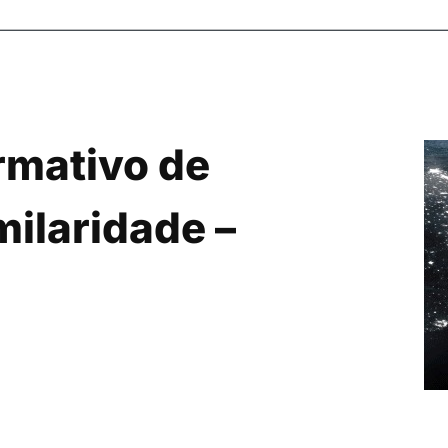
rmativo de
milaridade –