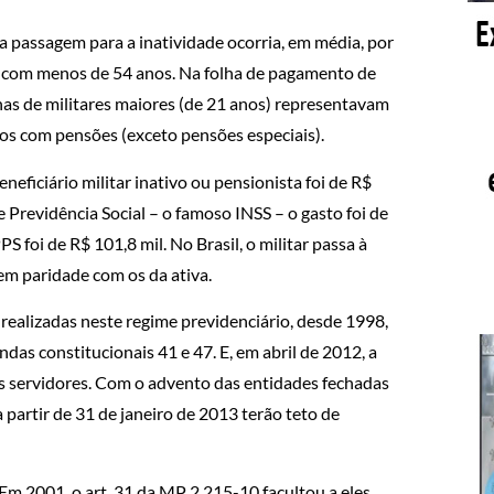
 passagem para a inatividade ocorria, em média, por
de com menos de 54 anos. Na folha de pagamento de
has de militares maiores (de 21 anos) representavam
s com pensões (exceto pensões especiais).
ficiário militar inativo ou pensionista foi de R$
Previdência Social – o famoso INSS – o gasto foi de
foi de R$ 101,8 mil. No Brasil, o militar passa à
em paridade com os da ativa.
 realizadas neste regime previdenciário, desde 1998,
as constitucionais 41 e 47. E, em abril de 2012, a
os servidores. Com o advento das entidades fechadas
 partir de 31 de janeiro de 2013 terão teto de
m 2001, o art. 31 da MP 2.215-10 facultou a eles