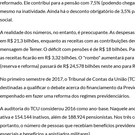
reformado. Ele contribui para a pensão com 7,5% (podendo chegar
mesmo na inatividade. Ainda há o desconto obrigatório de 3,5% pa
social.
A realidade dos números, no entanto, é preocupante. As despesas 
em R$ 21,3 bilhões, enquanto as receitas com as contribuições dev
mensagem de Temer. O déficit com pensões é de R$ 18 bilhões. Par
as receitas ficarão em R$ 3,32 bilhões. O "rombo" aumentará para 
(reserva e reforma) passará de R$ 24,578 bilhões neste ano para 
No primeiro semestre de 2017, o Tribunal de Contas da União (TC
destinadas a qualificar o debate acerca do financiamento da Prev
empenhado em fazer uma reforma dos regimes previdenciários.
A auditoria do TCU considerou 2016 como ano-base. Naquele ano
ativa e 154.144 inativos, além de 188.924 pensionistas. Nos três
portanto, o número de pessoas que recebiam benefícios previden
especiais e benefícios a anistiados militares).