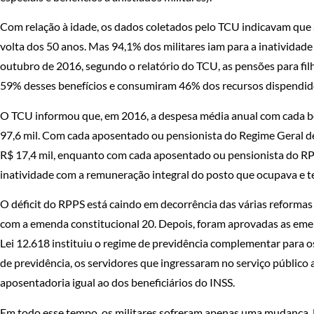
Com relação à idade, os dados coletados pelo TCU indicavam que a
volta dos 50 anos. Mas 94,1% dos militares iam para a inativida
outubro de 2016, segundo o relatório do TCU, as pensões para fil
59% desses benefícios e consumiram 46% dos recursos dispendido
O TCU informou que, em 2016, a despesa média anual com cada bene
97,6 mil. Com cada aposentado ou pensionista do Regime Geral de 
R$ 17,4 mil, enquanto com cada aposentado ou pensionista do RPPS 
inatividade com a remuneração integral do posto que ocupava e t
O déficit do RPPS está caindo em decorrência das várias reformas
com a emenda constitucional 20. Depois, foram aprovadas as emend
Lei 12.618 instituiu o regime de previdência complementar para 
de previdência, os servidores que ingressaram no serviço público a
aposentadoria igual ao dos beneficiários do INSS.
Em todo esse tempo, os militares sofreram apenas uma mudança. E