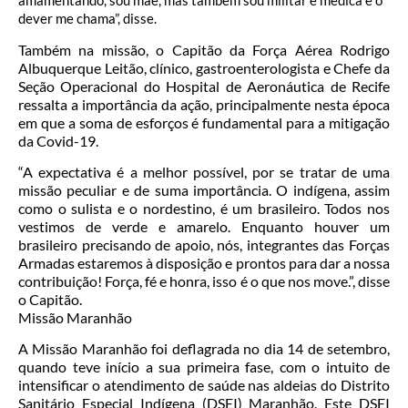
amamentando, sou mãe, mas também sou militar e médica e o
dever me chama”, disse.
Também na missão, o Capitão da Força Aérea Rodrigo
Albuquerque Leitão, clínico, gastroenterologista e Chefe da
Seção Operacional do Hospital de Aeronáutica de Recife
ressalta a importância da ação, principalmente nesta época
em que a soma de esforços é fundamental para a mitigação
da Covid-19.
“A expectativa é a melhor possível, por se tratar de uma
missão peculiar e de suma importância. O indígena, assim
como o sulista e o nordestino, é um brasileiro. Todos nos
vestimos de verde e amarelo. Enquanto houver um
brasileiro precisando de apoio, nós, integrantes das Forças
Armadas estaremos à disposição e prontos para dar a nossa
contribuição! Força, fé e honra, isso é o que nos move.”, disse
o Capitão.
Missão Maranhão
A Missão Maranhão foi deflagrada no dia 14 de setembro,
quando teve início a sua primeira fase, com o intuito de
intensificar o atendimento de saúde nas aldeias do Distrito
Sanitário Especial Indígena (DSEI) Maranhão. Este DSEI