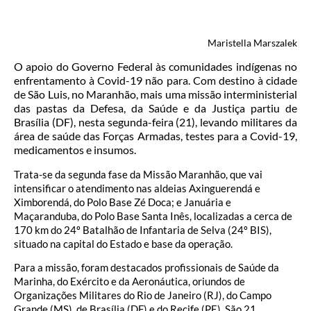
Maristella Marszalek
O apoio do Governo Federal às comunidades indígenas no
enfrentamento à Covid-19 não para. Com destino à cidade
de São Luis, no Maranhão, mais uma missão interministerial
das pastas da Defesa, da Saúde e da Justiça partiu de
Brasília (DF), nesta segunda-feira (21), levando militares da
área de saúde das Forças Armadas, testes para a Covid-19,
medicamentos e insumos.
Trata-se da segunda fase da Missão Maranhão, que vai
intensificar o atendimento nas aldeias Axinguerendá e
Ximborendá, do Polo Base Zé Doca; e Januária e
Maçaranduba, do Polo Base Santa Inês, localizadas a cerca de
170 km do 24º Batalhão de Infantaria de Selva (24º BIS),
situado na capital do Estado e base da operação.
Para a missão, foram destacados profissionais de Saúde da
Marinha, do Exército e da Aeronáutica, oriundos de
Organizações Militares do Rio de Janeiro (RJ), do Campo
Grande (MS), de Brasília (DF) e do Recife (PE). São 21