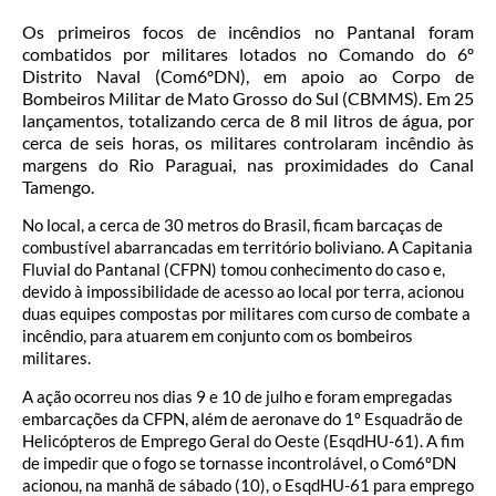
Os primeiros focos de incêndios no Pantanal foram
combatidos por militares lotados no Comando do 6º
Distrito Naval (Com6ºDN), em apoio ao Corpo de
Bombeiros Militar de Mato Grosso do Sul (CBMMS). Em 25
lançamentos, totalizando cerca de 8 mil litros de água, por
cerca de seis horas, os militares controlaram incêndio às
margens do Rio Paraguai, nas proximidades do Canal
Tamengo.
No local, a cerca de 30 metros do Brasil, ficam barcaças de
combustível abarrancadas em território boliviano. A Capitania
Fluvial do Pantanal (CFPN) tomou conhecimento do caso e,
devido à impossibilidade de acesso ao local por terra, acionou
duas equipes compostas por militares com curso de combate a
incêndio, para atuarem em conjunto com os bombeiros
militares.
A ação ocorreu nos dias 9 e 10 de julho e foram empregadas
embarcações da CFPN, além de aeronave do 1º Esquadrão de
Helicópteros de Emprego Geral do Oeste (EsqdHU-61). A fim
de impedir que o fogo se tornasse incontrolável, o Com6ºDN
acionou, na manhã de sábado (10), o EsqdHU-61 para emprego