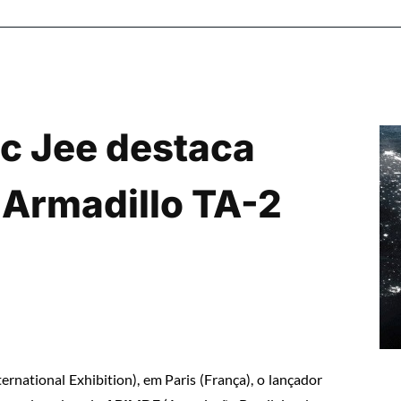
c Jee destaca
 Armadillo TA-2
rnational Exhibition), em Paris (França), o lançador