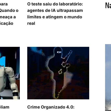
para
O teste saiu do laboratório:
 Quando o
agentes de IA ultrapassam
meaça a
limites e atingem o mundo
icação
real
pliam
Crime Organizado 4.0: