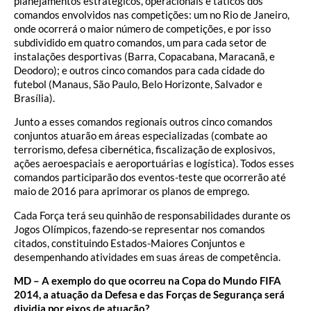
planejamentos estratégicos, operacionais e táticos dos
comandos envolvidos nas competições: um no Rio de Janeiro,
onde ocorrerá o maior número de competições, e por isso
subdividido em quatro comandos, um para cada setor de
instalações desportivas (Barra, Copacabana, Maracanã, e
Deodoro); e outros cinco comandos para cada cidade do
futebol (Manaus, São Paulo, Belo Horizonte, Salvador e
Brasília).
Junto a esses comandos regionais outros cinco comandos
conjuntos atuarão em áreas especializadas (combate ao
terrorismo, defesa cibernética, fiscalização de explosivos,
ações aeroespaciais e aeroportuárias e logística). Todos esses
comandos participarão dos eventos-teste que ocorrerão até
maio de 2016 para aprimorar os planos de emprego.
Cada Força terá seu quinhão de responsabilidades durante os
Jogos Olímpicos, fazendo-se representar nos comandos
citados, constituindo Estados-Maiores Conjuntos e
desempenhando atividades em suas áreas de competência.
MD – A exemplo do que ocorreu na Copa do Mundo FIFA
2014, a atuação da Defesa e das Forças de Segurança será
dividia por eixos de atuação?