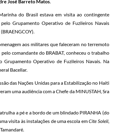
dre José Barreto Matos
.
 Marinha do Brasil estava em visita ao contingente
, pelo Grupamento Operativo de Fuzileiros Navais
az (BRAENGCOY).
homenagem aos militares que faleceram no terremoto
da pelo comandante do BRABAT, conheceu o trabalho
o Grupamento Operativo de Fuzileiros Navais. Na
eral Bacellar.
são das Nações Unidas para a Estabilização no Haiti
tiveram uma audiência com a Chefe da MINUSTAH, Sra
patrulha a pé e a bordo de um blindado PIRANHA (do
ma visita às instalações de uma escola em
Cite Soleil,
 Tamandaré.