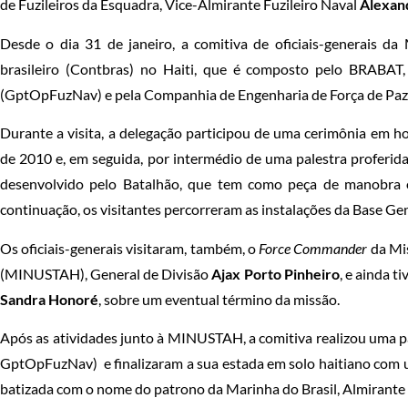
de Fuzileiros da Esquadra, Vice-Almirante Fuzileiro Naval
Alexan
Desde o dia 31 de janeiro, a comitiva de oficiais-generais da
brasileiro (Contbras) no Haiti, que é composto pelo BRABAT
(GptOpFuzNav) e pela Companhia de Engenharia de Força de P
Durante a visita, a delegação participou de uma cerimônia em 
de 2010 e, em seguida, por intermédio de uma palestra proferi
desenvolvido pelo Batalhão, que tem como peça de manobra 
continuação, os visitantes percorreram as instalações da Base Gen
Os oficiais-generais visitaram, também, o
Force Commander
da Mis
(MINUSTAH), General de Divisão
Ajax Porto Pinheiro
, e ainda 
Sandra Honoré
, sobre um eventual término da missão.
Após as atividades junto à MINUSTAH, a comitiva realizou uma 
GptOpFuzNav) e finalizaram a sua estada em solo haitiano com u
batizada com o nome do patrono da Marinha do Brasil, Almirante