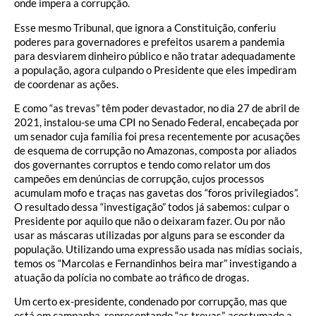
onde impera a corrupção.
Esse mesmo Tribunal, que ignora a Constituição, conferiu
poderes para governadores e prefeitos usarem a pandemia
para desviarem dinheiro público e não tratar adequadamente
a população, agora culpando o Presidente que eles impediram
de coordenar as ações.
E como “as trevas” têm poder devastador, no dia 27 de abril de
2021, instalou-se uma CPI no Senado Federal, encabeçada por
um senador cuja família foi presa recentemente por acusações
de esquema de corrupção no Amazonas, composta por aliados
dos governantes corruptos e tendo como relator um dos
campeões em denúncias de corrupção, cujos processos
acumulam mofo e traças nas gavetas dos “foros privilegiados”.
O resultado dessa “investigação” todos já sabemos: culpar o
Presidente por aquilo que não o deixaram fazer. Ou por não
usar as máscaras utilizadas por alguns para se esconder da
população. Utilizando uma expressão usada nas mídias sociais,
temos os “Marcolas e Fernandinhos beira mar” investigando a
atuação da polícia no combate ao tráfico de drogas.
Um certo ex-presidente, condenado por corrupção, mas que
está em campanha, representando “as trevas”, acostumado a