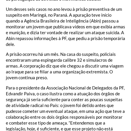
Um desses seis casos no ano levou à prisão preventiva de um
suspeito em Maringá, no Paraná. A apuração teve início
quando a Agência Brasileira de Inteligência (Abin) passou a
monitorar um jovem que publicava vídeos em que exibia armas
e munição, e dizia ter vontade de realizar um ataque suicida. A
Abin repassou informações à PF, que pediu a prisão temporária
dele.
A prisão ocorreu há um mês. Na casa do suspeito, policiais
encontraram uma espingarda calibre 32 e simulacros de
armas. A corporação diz que ele chegou a discutir uma viagem
ao Iraque para se filiar a uma organização extremista. O
jovem continua preso.
Para o presidente da Associação Nacional de Delegados da PF,
Edvandir Paiva, o caso ilustra como a atuação dos órgãos de
segurança já seria suficiente para conter as poucas suspeitas
de atividade radical no País: o jovem foi detido antes que
pudesse cometer um eventual ataque, em uma ação que teve a
colaboração entre os dois órgãos responsáveis por monitorar
e combater esse tipo de ameaça. “Entendemos que a
legislação, hoje, é suficiente, e que esse projeto não está