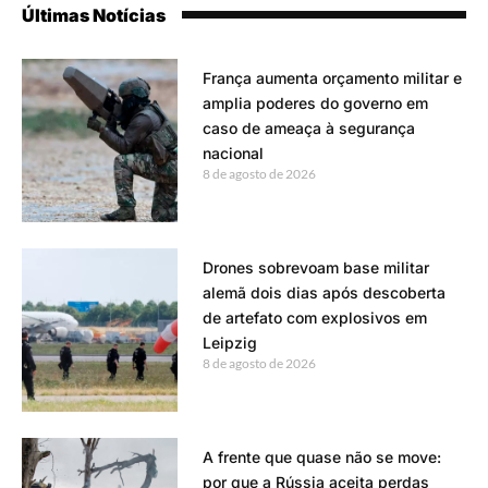
Últimas Notícias
França aumenta orçamento militar e
amplia poderes do governo em
caso de ameaça à segurança
nacional
8 de agosto de 2026
Drones sobrevoam base militar
alemã dois dias após descoberta
de artefato com explosivos em
Leipzig
8 de agosto de 2026
A frente que quase não se move:
por que a Rússia aceita perdas