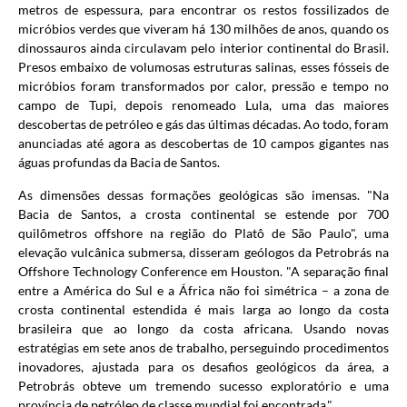
metros de espessura, para encontrar os restos fossilizados de
micróbios verdes que viveram há 130 milhões de anos, quando os
dinossauros ainda circulavam pelo interior continental do Brasil.
Presos embaixo de volumosas estruturas salinas, esses fósseis de
micróbios foram transformados por calor, pressão e tempo no
campo de Tupi, depois renomeado Lula, uma das maiores
descobertas de petróleo e gás das últimas décadas. Ao todo, foram
anunciadas até agora as descobertas de 10 campos gigantes nas
águas profundas da Bacia de Santos.
As dimensões dessas formações geológicas são imensas. "Na
Bacia de Santos, a crosta continental se estende por 700
quilômetros offshore na região do Platô de São Paulo", uma
elevação vulcânica submersa, disseram geólogos da Petrobrás na
Offshore Technology Conference em Houston. "A separação final
entre a América do Sul e a África não foi simétrica – a zona de
crosta continental estendida é mais larga ao longo da costa
brasileira que ao longo da costa africana. Usando novas
estratégias em sete anos de trabalho, perseguindo procedimentos
inovadores, ajustada para os desafios geológicos da área, a
Petrobrás obteve um tremendo sucesso exploratório e uma
província de petróleo de classe mundial foi encontrada."