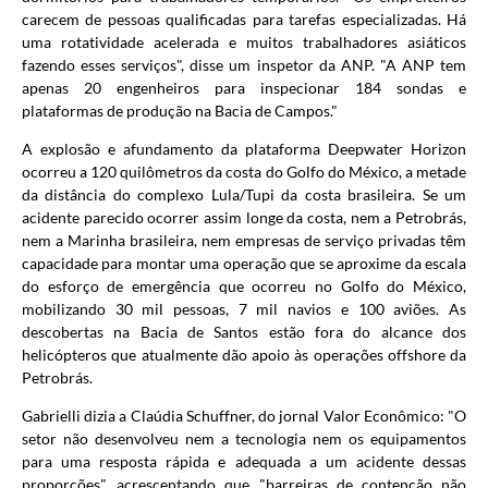
carecem de pessoas qualificadas para tarefas especializadas. Há
uma rotatividade acelerada e muitos trabalhadores asiáticos
fazendo esses serviços", disse um inspetor da ANP. "A ANP tem
apenas 20 engenheiros para inspecionar 184 sondas e
plataformas de produção na Bacia de Campos."
A explosão e afundamento da plataforma Deepwater Horizon
ocorreu a 120 quilômetros da costa do Golfo do México, a metade
da distância do complexo Lula/Tupi da costa brasileira. Se um
acidente parecido ocorrer assim longe da costa, nem a Petrobrás,
nem a Marinha brasileira, nem empresas de serviço privadas têm
capacidade para montar uma operação que se aproxime da escala
do esforço de emergência que ocorreu no Golfo do México,
mobilizando 30 mil pessoas, 7 mil navios e 100 aviões. As
descobertas na Bacia de Santos estão fora do alcance dos
helicópteros que atualmente dão apoio às operações offshore da
Petrobrás.
Gabrielli dizia a Claúdia Schuffner, do jornal Valor Econômico: "O
setor não desenvolveu nem a tecnologia nem os equipamentos
para uma resposta rápida e adequada a um acidente dessas
proporções", acrescentando que "barreiras de contenção não