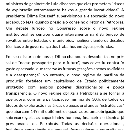
ministros do gabinete de Lula disseram que eles prometem "riscos
de exploração extremamente baixos e grande lucratividade". A
presidente Dilma Rousseff supervisionou a elaboração do novo
arcabouço legal quando presidia o conselho diretor da Petrobrás.
Um debate furioso no Congresso sobre o novo regime
institucional se centrou quase inteiramente na distribuição de
royalties entre Estados e municípios, negligenciando os desafios
técnicos e de governança dos trabalhos em águas profundas.
Em seu discurso de posse, Dilma chamou as descobertas no pré-
sal de "nosso passaporte para o futuro", mas advertiu contra "o
gasto apressado, que reserva às futuras gerações apenas as dívidas
e a desesperança". No entanto, o novo regime de partilha da
produção fortalece um capitalismo de Estado politicamente
protegido com amplos poderes discricionários e pouca
transparência. O novo regime obriga a Petrobrás a se tornar a
operadora, com uma participação mínima de 30%, de todos os
blocos de exploração nas áreas de águas profundas "estratégicas"
que abarcam 149 mil quilômetros quadrados, uma obrigação que
sobrecarregaria as capacidades humana, financeira e técnica já
pressionadas da Petrobrás. Todas as decisões operacionais,
incluindo contratação de pessoal, fornecedores e empreiteiros,