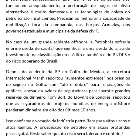
funcionam adequadamente, a perfuração de poços de alívio
alternativos é muito demorada e as tecnologias de coleta do
petróleo são insuficientes. Precisamos melhorar a capacidade de
mobilização fora da companhia, das Forças Armadas, dos
governos estaduais e municipais e da defesa civil".
No caso de um grande acidente offshore, a Petrobrás sofreria
enorme perda de capital que significaria uma perda do grau de
investimento na classificação do crédito e também o do BNDES e
do risco soberano do Brasil.
Depois do acidente da BP no Golfo do México, a corretora
internacional Marsh reportou "aumentos extremos" nos prêmios
de seguro no Golfo, com "até o dobro" para renovações de
apólices, apesar da avidez de seguradoras para investir grandes
reservas de dinheiro. Tom Bolt, do Lloyd"s de Londres, reportou
que as seguradoras de projetos mundiais de energia offshore
perderam dinheiro em oito dos últimos 10 anos.
Isso confirma a vocação da indústria petrolífera para altos riscos e
altos ganhos. A prospecção de petróleo em águas profundas
/
prosseguirá. Resta saber quanto risco será tolerado e contido.