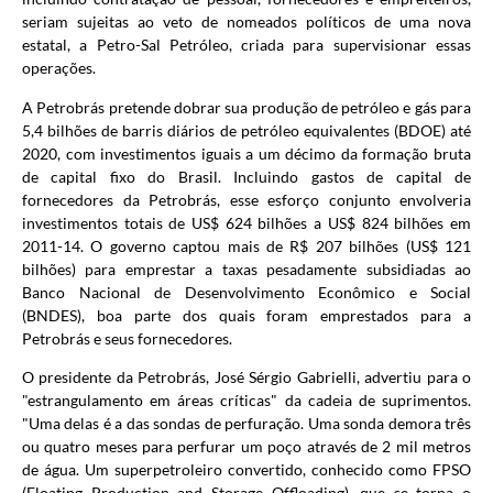
seriam sujeitas ao veto de nomeados políticos de uma nova
estatal, a Petro-Sal Petróleo, criada para supervisionar essas
operações.
A Petrobrás pretende dobrar sua produção de petróleo e gás para
5,4 bilhões de barris diários de petróleo equivalentes (BDOE) até
2020, com investimentos iguais a um décimo da formação bruta
de capital fixo do Brasil. Incluindo gastos de capital de
fornecedores da Petrobrás, esse esforço conjunto envolveria
investimentos totais de US$ 624 bilhões a US$ 824 bilhões em
2011-14. O governo captou mais de R$ 207 bilhões (US$ 121
bilhões) para emprestar a taxas pesadamente subsidiadas ao
Banco Nacional de Desenvolvimento Econômico e Social
(BNDES), boa parte dos quais foram emprestados para a
Petrobrás e seus fornecedores.
O presidente da Petrobrás, José Sérgio Gabrielli, advertiu para o
"estrangulamento em áreas críticas" da cadeia de suprimentos.
"Uma delas é a das sondas de perfuração. Uma sonda demora três
ou quatro meses para perfurar um poço através de 2 mil metros
de água. Um superpetroleiro convertido, conhecido como FPSO
(Floating Production and Storage Offloading), que se torna o