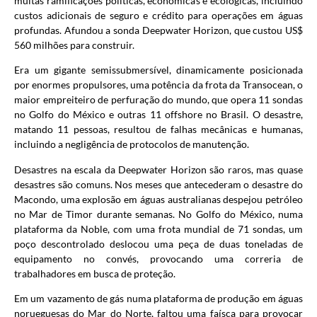
muitas ramificações políticas, econômicas e ecológicas, incluindo
custos adicionais de seguro e crédito para operações em águas
profundas. Afundou a sonda Deepwater Horizon, que custou US$
560 milhões para construir.
Era um gigante semissubmersível, dinamicamente posicionada
por enormes propulsores, uma potência da frota da Transocean, o
maior empreiteiro de perfuração do mundo, que opera 11 sondas
no Golfo do México e outras 11 offshore no Brasil. O desastre,
matando 11 pessoas, resultou de falhas mecânicas e humanas,
incluindo a negligência de protocolos de manutenção.
Desastres na escala da Deepwater Horizon são raros, mas quase
desastres são comuns. Nos meses que antecederam o desastre do
Macondo, uma explosão em águas australianas despejou petróleo
no Mar de Timor durante semanas. No Golfo do México, numa
plataforma da Noble, com uma frota mundial de 71 sondas, um
poço descontrolado deslocou uma peça de duas toneladas de
equipamento no convés, provocando uma correria de
trabalhadores em busca de proteção.
Em um vazamento de gás numa plataforma de produção em águas
norueguesas do Mar do Norte, faltou uma faísca para provocar