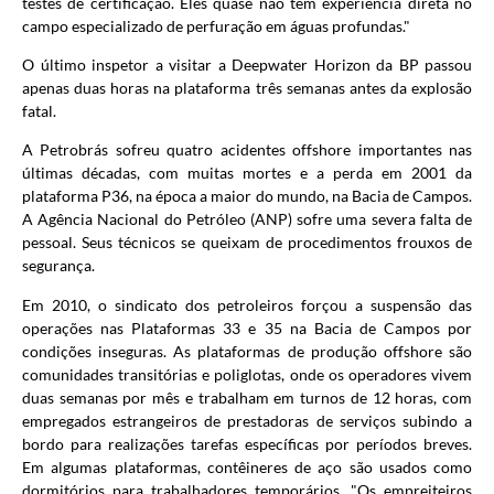
testes de certificação. Eles quase não têm experiência direta no
campo especializado de perfuração em águas profundas."
O último inspetor a visitar a Deepwater Horizon da BP passou
apenas duas horas na plataforma três semanas antes da explosão
fatal.
A Petrobrás sofreu quatro acidentes offshore importantes nas
últimas décadas, com muitas mortes e a perda em 2001 da
plataforma P36, na época a maior do mundo, na Bacia de Campos.
A Agência Nacional do Petróleo (ANP) sofre uma severa falta de
pessoal. Seus técnicos se queixam de procedimentos frouxos de
segurança.
Em 2010, o sindicato dos petroleiros forçou a suspensão das
operações nas Plataformas 33 e 35 na Bacia de Campos por
condições inseguras. As plataformas de produção offshore são
comunidades transitórias e poliglotas, onde os operadores vivem
duas semanas por mês e trabalham em turnos de 12 horas, com
empregados estrangeiros de prestadoras de serviços subindo a
bordo para realizações tarefas específicas por períodos breves.
Em algumas plataformas, contêineres de aço são usados como
dormitórios para trabalhadores temporários. "Os empreiteiros