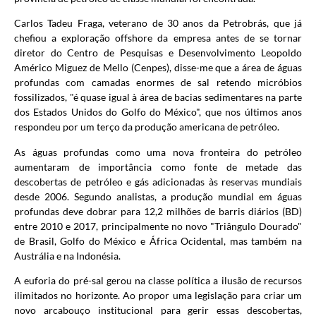
Carlos Tadeu Fraga, veterano de 30 anos da Petrobrás, que já
chefiou a exploração offshore da empresa antes de se tornar
diretor do Centro de Pesquisas e Desenvolvimento Leopoldo
Américo Miguez de Mello (Cenpes), disse-me que a área de águas
profundas com camadas enormes de sal retendo micróbios
fossilizados, "é quase igual à área de bacias sedimentares na parte
dos Estados Unidos do Golfo do México", que nos últimos anos
respondeu por um terço da produção americana de petróleo.
As águas profundas como uma nova fronteira do petróleo
aumentaram de importância como fonte de metade das
descobertas de petróleo e gás adicionadas às reservas mundiais
desde 2006. Segundo analistas, a produção mundial em águas
profundas deve dobrar para 12,2 milhões de barris diários (BD)
entre 2010 e 2017, principalmente no novo "Triângulo Dourado"
de Brasil, Golfo do México e África Ocidental, mas também na
Austrália e na Indonésia.
A euforia do pré-sal gerou na classe política a ilusão de recursos
ilimitados no horizonte. Ao propor uma legislação para criar um
novo arcabouço institucional para gerir essas descobertas,