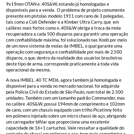
9x19mm OTAN e .40S&W, estando já homologadas e
disponíveis para a venda. O problema de projeto comumente
presente em pistolas modelo 1911 com cano de 3 polegadas,
tais como a Colt Defender e a Kimber Ultra Carry, que em
calibres mais fortes como o .40S&W obriga à troca da mola
recuperadora a cada 500 disparos para garantir uma operação
com confiabilidade máxima, foi solucionado nas Xodó por meio
de um novo sistema de molas da IMBEL, o qual garante uma
operação com segurança e confiabilidade por mais de 2.500
disparos, o que, dentro da realidade dos usuários brasileiros
deste tipo de arma, corresponde praticamente à toda vida
operacional da mesma.
A nova IMBEL .40 TC MD6, agora também já homologada e
disponível para a venda no mercado nacional, foi adquirida
pela Polícia Civil do Estado de São Paulo, num total de 2.500
unidades. Também com um tamanho padrão Commander, mas
no calibre .40S&W, possui 194mm de comprimento e 102mm
de cano, com um chassis equipado com trilho Picatinny feito
em polímero injetado sobre um micro chassi de aço, abrigando
um carregador bifilar que proporciona uma excelente
capacidade de 16+1 cartuchos. Vale ressaltar a qualidade do
conjunto de chassi em polímero e aço, bem mais ergonômico e