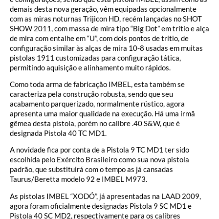
demais desta nova geração, vêm equipadas opcionalmente
com as miras noturnas Trijicon HD, recém lançadas no SHOT
SHOW 2011, com massa de mira tipo “Big Dot” em trítio e alça
de mira com entalhe em “U”, com dois pontos de trítio, de
configuração similar às alças de mira 10-8 usadas em muitas
pistolas 1911 customizadas para configuração tática,
permitindo aquisição e alinhamento muito rápidos.
Como toda arma de fabricação IMBEL, esta também se
caracteriza pela construção robusta, sendo que seu
acabamento parquerizado, normalmente rústico, agora
apresenta uma maior qualidade na execução. Há uma irmã
gêmea desta pistola, porém no calibre .40 S&W, que é
designada Pistola 40 TC MD1.
A novidade fica por conta de a Pistola 9 TC MD1 ter sido
escolhida pelo Exército Brasileiro como sua nova pistola
padrão, que substituirá com o tempo as já cansadas
Taurus/Beretta modelo 92 e IMBEL M973.
As pistolas IMBEL “XODÓ”, já apresentadas na LAAD 2009,
agora foram oficialmente designadas Pistola 9 SC MD1 e
Pistola 40 SC MD2, respectivamente para os calibres