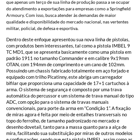
que apenas um terço de sua linha de produção passa a se ocupar
do atendimento a exportações para empresas como a Springfield
Armoury. Com isso, busca atender às demandas de maior
qualidade e disponibilidade do mercado nacional, nas vertentes
militar, policial, de defesa e esportiva.
Dentro deste enfoque apresentou sua nova linha de pistolas,
com produtos bem interessantes, tal como a pistola IMBEL 9
TC MD1, que se apresenta basicamente como uma pistola em
padrão 1911 no tamanho Commander e em calibre 9x19mm
OTAN, com 194mm de comprimento e um cano de 102mm.
Possuindo um chassis fabricado totalmente em aço forjado e
equipado com trilho Picatinny, este abriga um carregador
bifilar que proporciona uma capacidade de 17+1 cartuchos à
arma. O sistema de segurança é composto por uma trava
automática do percussor e um sistema de trava manual do tipo
ADC, com opção para o sistema de travas manuais
convencionais, para porte da arma em “Condição 1”. A fixação
de miras agora é feita por meio de entalhes transversais no
topo do ferrolho, de tamanho padronizado no mercado e
desenho dovetail, tanto para a massa quanto para a alça de
mira, facilitando sua substituição por miras de outros modelos
e configurações, sendo que esta pistola IMBEL, assim como as