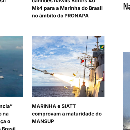
sil
canhões navais Bofors 40
Mk4 para a Marinha do Brasil
no âmbito do PRONAPA
ncia”
MARINHA e SIATT
o na
comprovam a maturidade do
ça o
MANSUP
 Brasil