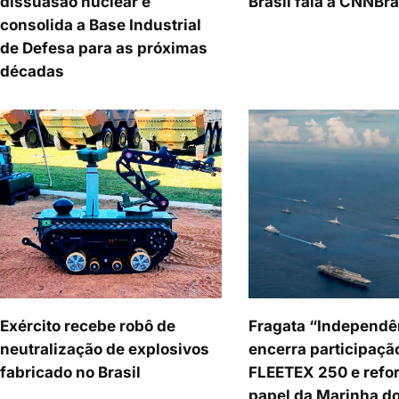
dissuasão nuclear e
Brasil fala à CNNBra
consolida a Base Industrial
de Defesa para as próximas
décadas
Exército recebe robô de
Fragata “Independê
neutralização de explosivos
encerra participaçã
fabricado no Brasil
FLEETEX 250 e refor
papel da Marinha do