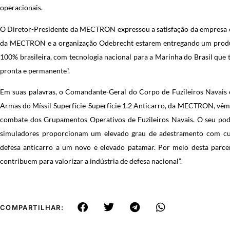
operacionais.
O Diretor-Presidente da MECTRON expressou a satisfação da empresa em 
da MECTRON e a organização Odebrecht estarem entregando um produto
100% brasileira, com tecnologia nacional para a Marinha do Brasil que
pronta e permanente".
Em suas palavras, o Comandante-Geral do Corpo de Fuzileiros Navais e
Armas do Míssil Superfície-Superfície 1.2 Anticarro, da MECTRON, vêm
combate dos Grupamentos Operativos de Fuzileiros Navais. O seu pod
simuladores proporcionam um elevado grau de adestramento com cust
defesa anticarro a um novo e elevado patamar. Por meio desta parcer
contribuem para valorizar a indústria de defesa nacional”.
COMPARTILHAR: