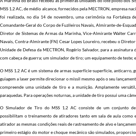
A Marinha do Brasil recebeu as primeiras unidades do lote piloto dos S
MSS 1.2 AC, de médio alcance, fornecidos pela MECTRON, empresa nacion
foi realizada, no dia 14 de novembro, uma cerimônia na Fortaleza de
Comandante-Geral do Corpo de Fuzileiros Navais, Almirante-de-Esquad
Diretor de Sistemas de Armas da Marinha, Vice-Almirante Walter Carr
Navais, Contra-Almirante (FN) Cesar Lopes Loureiro, recebeu o Diret
Unidade de Defesa da MECTRON, Rogério Salvador, para a assinatura d
com cabeça de guerra; um simulador de tiro; um equipamento de teste; e
O MSS 1.2 AC é um sistema de armas superfície-superfície, anticarro, g
guiagem a laser permite direcionar o míssil mesmo após o seu lançament
compreende uma unidade de tiro e a munição. Amplamente versáti
paraquedas. Para operações noturnas, a unidade de tiro possui uma câme
O Simulador de Tiro do MSS 1.2 AC consiste de um conjunto de 
possibilitam o treinamento de atiradores tanto em sala de aula como 
atirador as mesmas condições reais de rastreamento de alvo e lançamen
primeiro estágio do motor e choque mecânico são simulados, proporcion