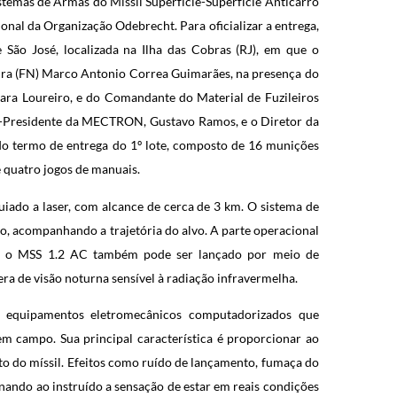
istemas de Armas do Míssil Superfície-Superfície Anticarro
al da Organização Odebrecht. Para oficializar a entrega,
 São José, localizada na Ilha das Cobras (RJ), em que o
ra (FN) Marco Antonio Correa Guimarães, na presença do
ara Loureiro, e do Comandante do Material de Fuzileiros
or-Presidente da MECTRON, Gustavo Ramos, e o Diretor da
o termo de entrega do 1º lote, composto de 16 munições
 quatro jogos de manuais.
uiado a laser, com alcance de cerca de 3 km. O sistema de
o, acompanhando a trajetória do alvo. A parte operacional
l, o MSS 1.2 AC também pode ser lançado por meio de
ra de visão noturna sensível à radiação infravermelha.
equipamentos eletromecânicos computadorizados que
em campo. Sua principal característica é proporcionar ao
to do míssil. Efeitos como ruído de lançamento, fumaça do
ando ao instruído a sensação de estar em reais condições