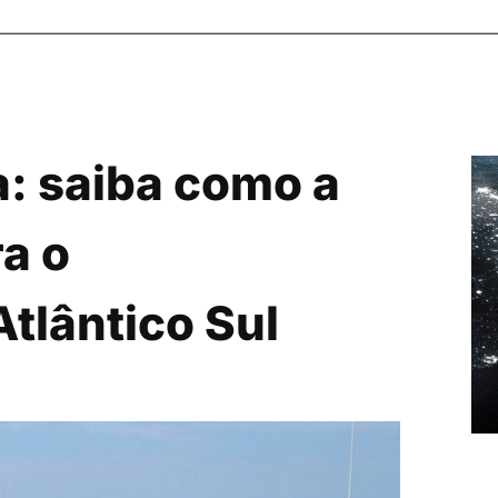
a: saiba como a
a o
tlântico Sul